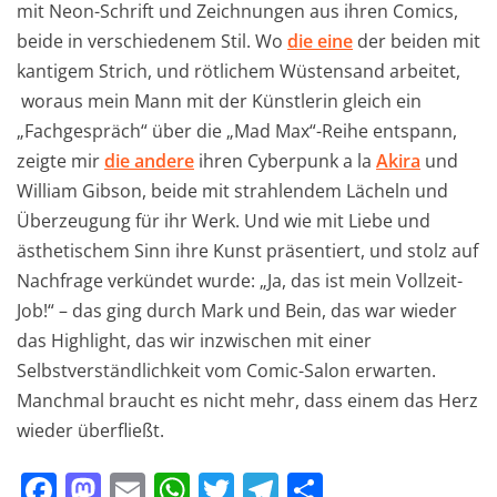
mit Neon-Schrift und Zeichnungen aus ihren Comics,
beide in verschiedenem Stil. Wo
die eine
der beiden mit
kantigem Strich, und rötlichem Wüstensand arbeitet,
woraus mein Mann mit der Künstlerin gleich ein
„Fachgespräch“ über die „Mad Max“-Reihe entspann,
zeigte mir
die andere
ihren Cyberpunk a la
Akira
und
William Gibson, beide mit strahlendem Lächeln und
Überzeugung für ihr Werk. Und wie mit Liebe und
ästhetischem Sinn ihre Kunst präsentiert, und stolz auf
Nachfrage verkündet wurde: „Ja, das ist mein Vollzeit-
Job!“ – das ging durch Mark und Bein, das war wieder
das Highlight, das wir inzwischen mit einer
Selbstverständlichkeit vom Comic-Salon erwarten.
Manchmal braucht es nicht mehr, dass einem das Herz
wieder überfließt.
F
M
E
W
T
T
T