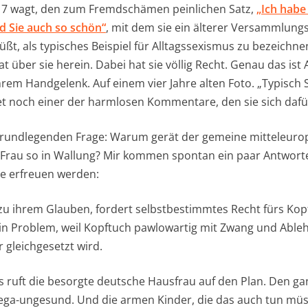
017 wagt, den zum Fremdschämen peinlichen Satz,
„Ich habe
d Sie auch so schön“
, mit dem sie ein älterer Versammlungsl
t, als typisches Beispiel für Alltagssexismus zu bezeichnen
t über sie herein. Dabei hat sie völlig Recht. Genau das ist
ihrem Handgelenk. Auf einem vier Jahre alten Foto. „Typisch
et noch einer der harmlosen Kommentare, den sie sich dafür
grundlegenden Frage: Warum gerät der gemeine mitteleurop
er Frau so in Wallung? Mir kommen spontan ein paar Antworte
le erfreuen werden:
zu ihrem Glauben, fordert selbstbestimmtes Recht fürs Kop
ein Problem, weil Kopftuch pawlowartig mit Zwang und Abl
 gleichgesetzt wird.
 ruft die besorgte deutsche Hausfrau auf den Plan. Den ga
mega-ungesund. Und die armen Kinder, die das auch tun müs