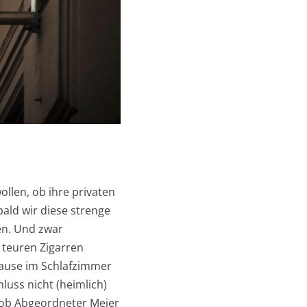
llen, ob ihre privaten
bald wir diese strenge
en. Und zwar
e teuren Zigarren
 Hause im Schlafzimmer
uss nicht (heimlich)
, ob Abgeordneter Meier