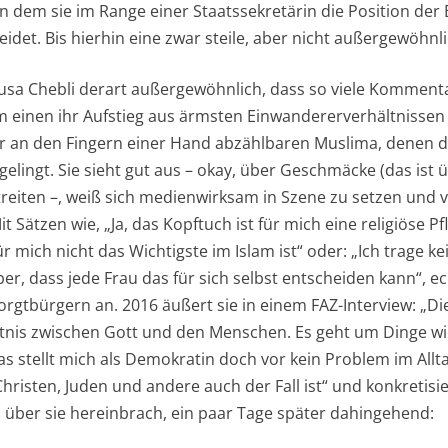
in dem sie im Range einer Staatssekretärin die Position der
det. Bis hierhin eine zwar steile, aber nicht außergewöhnli
sa Chebli derart außergewöhnlich, dass so viele Kommenta
m einen ihr Aufstieg aus ärmsten Einwandererverhältnissen
der an den Fingern einer Hand abzählbaren Muslima, denen d
gelingt. Sie sieht gut aus – okay, über Geschmäcke (das ist 
streiten –, weiß sich medienwirksam in Szene zu setzen und ve
Sätzen wie, „Ja, das Kopftuch ist für mich eine religiöse Pfl
für mich nicht das Wichtigste im Islam ist“ oder: „Ich trage ke
ber, dass jede Frau das für sich selbst entscheiden kann“, eck
rgtbürgern an. 2016 äußert sie in einem FAZ-Interview: „Di
ltnis zwischen Gott und den Menschen. Es geht um Dinge w
s stellt mich als Demokratin doch vor kein Problem im Allta
Christen, Juden und andere auch der Fall ist“ und konkretisi
über sie hereinbrach, ein paar Tage später dahingehend: