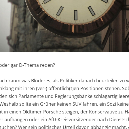
- oder gar D-Thema reden?
ch kaum was Blöderes, als Politiker danach beurteilen zu wo
klang mit ihren (ver-) öffentlich(t)en Positionen stehen. So
den sich Parlamente und Regierungsbänke schlagartig leer
Weshalb sollte ein Grüner keinen SUV fahren, ein Sozi kein
cht in einen Oldtimer-Porsche steigen, der Konservative zu
r aufhängen oder ein AfD-Kreisvorsitzender nach Dienstschl
suchen? Wer sein politisches Urteil davon abhängig macht