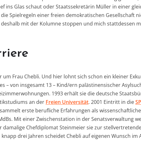
 ins Glas schaut oder Staatssekretärin Müller in einer gle
 die Spielregeln einer freien demokratischen Gesellschaft n
ch deshalb mit der Kolumne stoppen und mich stattdessen 
rriere
 um Frau Chebli. Und hier lohnt sich schon ein kleiner Exk
ftes – von insgesamt 13 – Kind/ern palästinensischer Asylsuc
eizimmerwohnungen. 1993 erhält sie die deutsche Staatsbür
tikstudiums an der
Freien Universität
. 2001 Eintritt in die
S
 sammelt erste berufliche Erfahrungen als wissenschaftliche
dBs. Mit einer Zwischenstation in der Senatsverwaltung wec
r damalige Chefdiplomat Steinmeier sie zur stellvertretend
knapp drei Jahren scheidet Chebli auf eigenen Wunsch im 