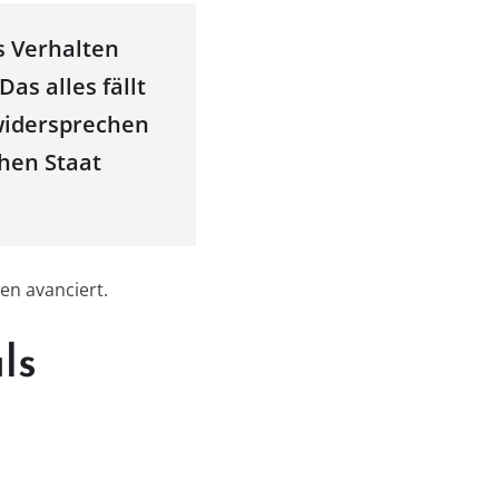
s Verhalten
as alles fällt
 widersprechen
hen Staat
en avanciert.
ls