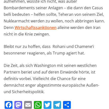
aufnehmen, wüsste ich nicht, was außer
Bombardements seiner Anlagen – die dann den Casus
belli bedeuten – helfen sollte, Teheran von seinem Ziel,
Nuklearmacht werden zu wollen, noch abbringen kann.
Denn
Wirtschaftssanktionen
alleine werden den Iran
nicht in die Knie zwingen.
Bleibt nur zu hoffen, dass Rohani und Chamene’i
besonnener reagieren, als Trump agiert hat.
Die Zeit, als sich Washington mit seinen westlichen
Partnern beriet und auf deren Einwände hörte, ist
definitiv vorbei. Vielleicht die Chance für eine
demnächst enger abgestimmte europäische Außen-
und Sicherheitspolitik.
F
M
E
W
T
T
T