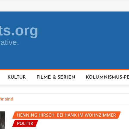
KULTUR
FILME & SERIEN
KOLUMNISMUS-P
hr sind
HENNING HIRSCH: BEI HANK IM WOHNZIMMER
POLITIK