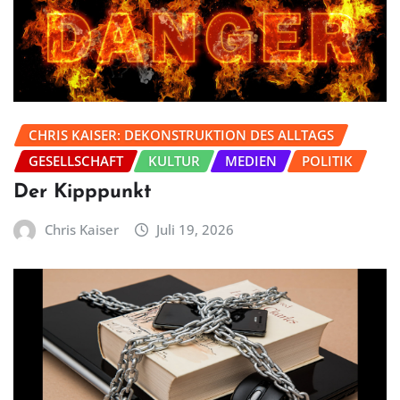
CHRIS KAISER: DEKONSTRUKTION DES ALLTAGS
GESELLSCHAFT
KULTUR
MEDIEN
POLITIK
Der Kipppunkt
Chris Kaiser
Juli 19, 2026