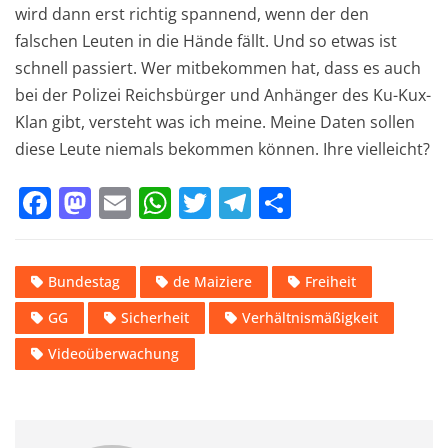
wird dann erst richtig spannend, wenn der den
falschen Leuten in die Hände fällt. Und so etwas ist
schnell passiert. Wer mitbekommen hat, dass es auch
bei der Polizei Reichsbürger und Anhänger des Ku-Kux-
Klan gibt, versteht was ich meine. Meine Daten sollen
diese Leute niemals bekommen können. Ihre vielleicht?
F
M
E
W
T
T
T
a
a
m
h
w
el
ei
c
st
ai
at
it
e
le
Bundestag
de Maiziere
Freiheit
e
o
l
s
te
gr
n
GG
Sicherheit
Verhältnismäßigkeit
b
d
A
r
a
o
o
p
m
Videoüberwachung
o
n
p
k