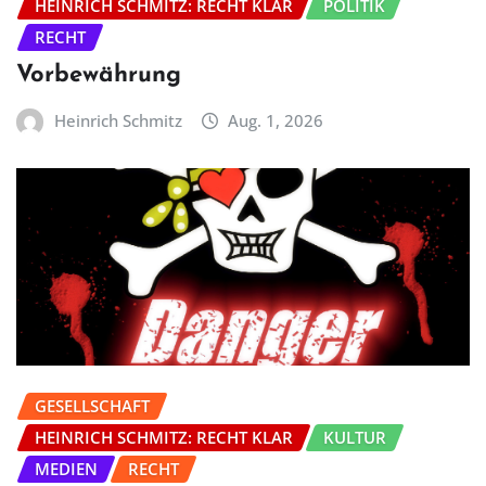
HEINRICH SCHMITZ: RECHT KLAR
POLITIK
RECHT
Vorbewährung
Heinrich Schmitz
Aug. 1, 2026
GESELLSCHAFT
HEINRICH SCHMITZ: RECHT KLAR
KULTUR
MEDIEN
RECHT