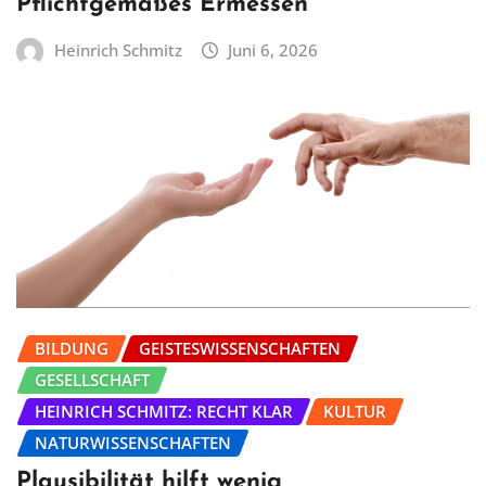
Pflichtgemäßes Ermessen
Heinrich Schmitz
Juni 6, 2026
BILDUNG
GEISTESWISSENSCHAFTEN
GESELLSCHAFT
HEINRICH SCHMITZ: RECHT KLAR
KULTUR
NATURWISSENSCHAFTEN
Plausibilität hilft wenig