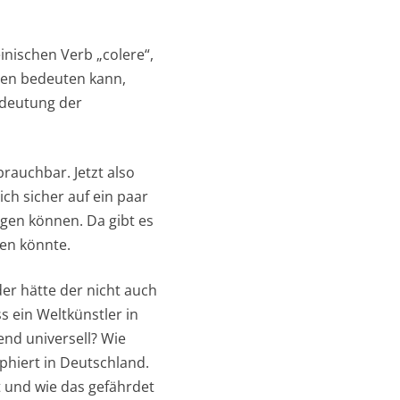
einischen Verb „colere“,
nen bedeuten kann,
edeutung der
brauchbar. Jetzt also
ch sicher auf ein paar
igen können. Da gibt es
len könnte.
er hätte der nicht auch
ss ein Weltkünstler in
end universell? Wie
phiert in Deutschland.
t und wie das gefährdet