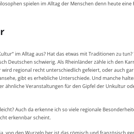
ilosophen spielen im Alltag der Menschen denn heute eine 
r
tur“ im Alltag aus? Hat das etwas mit Traditionen zu tun? V
isch Deutschen schwierig. Als Rheinländer zähle ich den Ka
 wird regional recht unterschiedlich gefeiert, oder auch gar
ansehe, gibt es erhebliche Unterschiede. Und manche halt
r ähnliche Veranstaltungen für den Gipfel der Unkultur oder
leicht? Auch da erkenne ich so viele regionale Besonderhei
icht erkennbar scheint.
a, von den Wurzeln her ist das römisch und französisch ge