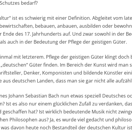
 Schutzes bedarf?
ltur“ ist es schwierig mit einer Definition. Abgleitet vom lat
, bewirtschaften, bebauen, anbauen, ausbilden oder bewoh
r Ende des 17. Jahrhunderts auf. Und zwar sowohl in der B
ls auch in der Bedeutung der Pflege der geistigen Güter.
inmal mit letzterem. Pflege der geistigen Güter klingt doch 
 „deutschen“ Güter finden. Im Bereich der Kunst wird man si
hriftsteller, Denker, Komponisten und bildende Künstler ein
e aus deutschen Landen, dass man sie gar nicht alle aufzäh
eines Johann Sebastian Bach nun etwas speziell Deutsches od
en? Ist es also nur einem glücklichen Zufall zu verdanken, da
 geschaffen hat? Ist wirklich bedeutende Musik nicht zwing
chen Philosophen aus? Ja, es wurde viel gedacht und philoso
s, was davon heute noch Bestandteil der deutschen Kultur is