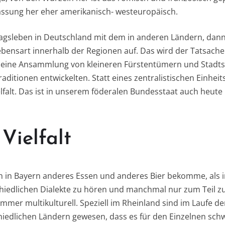
fassung her eher amerikanisch- westeuropäisch.
tagsleben in Deutschland mit dem in anderen Ländern, dann f
ebensart innerhalb der Regionen auf. Das wird der Tatsache
t eine Ansammlung von kleineren Fürstentümern und Stadts
raditionen entwickelten. Statt eines zentralistischen Einhei
lfalt. Das ist in unserem föderalen Bundesstaat auch heute 
Vielfalt
ch in Bayern anderes Essen und anderes Bier bekomme, als i
chiedlichen Dialekte zu hören und manchmal nur zum Teil z
mmer multikulturell. Speziell im Rheinland sind im Laufe de
edlichen Ländern gewesen, dass es für den Einzelnen schwi