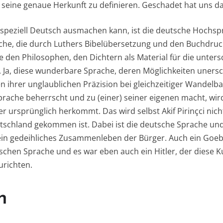
eine genaue Herkunft zu definieren. Geschadet hat uns da
ls speziell Deutsch ausmachen kann, ist die deutsche Hochsp
che, die durch Luthers Bibelübersetzung und den Buchdruc
e den Philosophen, den Dichtern als Material für die unters
Ja, diese wunderbare Sprache, deren Möglichkeiten unersc
n ihrer unglaublichen Präzision bei gleichzeitiger Wandelba
rache beherrscht und zu (einer) seiner eigenen macht, wir
 er ursprünglich herkommt. Das wird selbst Akif Pirinçci nich
tschland gekommen ist. Dabei ist die deutsche Sprache un
 ein gedeihliches Zusammenleben der Bürger. Auch ein Goeb
schen Sprache und es war eben auch ein Hitler, der diese K
urichten.
n