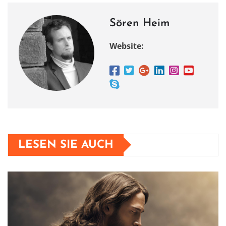
k
Sören Heim
Website:
LESEN SIE AUCH