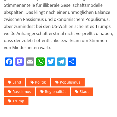
Stimmenanteile für illiberale Gesellschaftsmodelle
abspalten. Das klingt nach einer unmöglichen Balance
zwischen Rassismus und ökonomischem Populismus,
aber zumindest bei den US-Wahlen scheint es Trumps
weiße Anhängerschaft erstmal nicht verprellt zu haben,
dass der zuletzt öffentlichkeitswirksam um Stimmen
von Minderheiten warb.
F
M
E
W
T
T
T
a
a
m
h
w
el
ei
c
st
ai
at
it
e
le
Land
Politik
Populismus
e
o
l
s
te
gr
n
Rassismus
Regionalität
Stadt
b
d
A
r
a
o
o
p
m
Trump
o
n
p