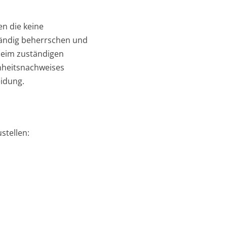
en die keine
ständig beherrschen und
beim zuständigen
enheitsnachweises
eidung.
stellen: