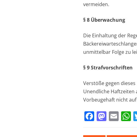
vermeiden.
§ 8 Überwachung
Die Einhaltung der Re
Bäckereiwarteschlang
unmittelbar Folge zu lei
§ 9 Strafvorschriften
Verstöße gegen dieses 
Unendliche Haftzeiten
Vorbeugehaft nicht auf
F
M
E
a
a
m
h
c
st
ai
a