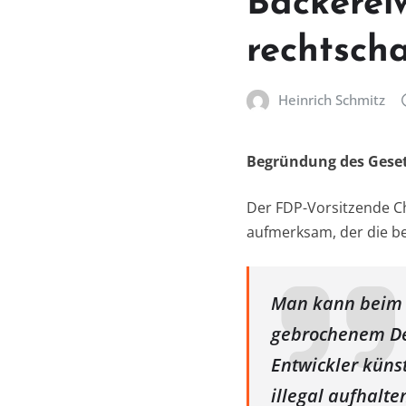
Bäckerei
rechtsch
Heinrich Schmitz
Begründung des Gese
Der FDP-Vorsitzende Ch
aufmerksam, der die be
Man kann beim B
gebrochenem Deu
Entwickler künst
illegal aufhalt