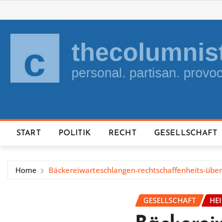
Skip
to
content
START
POLITIK
RECHT
GESELLSCHAFT
Home
Bäckereiwarteschlangen-rechtschaffenheits-übe
GESELLSCHAFT
HE