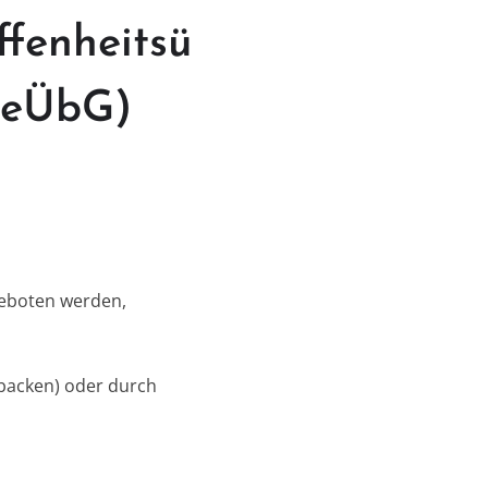
ffenheitsü
ReÜbG)
geboten werden,
ebacken) oder durch