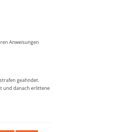
eren Anweisungen
dstrafen geahndet.
t und danach erlittene