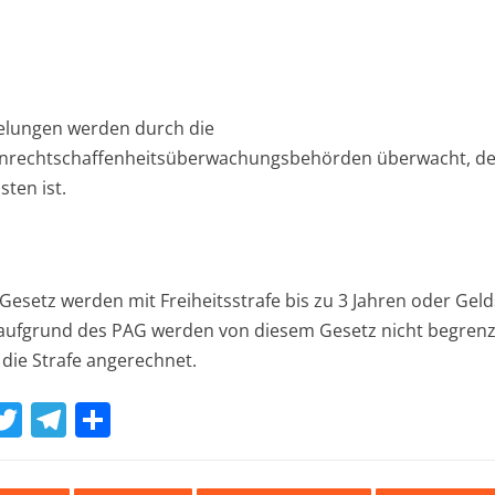
gelungen werden durch die
enrechtschaffenheitsüberwachungsbehörden überwacht, d
sten ist.
Gesetz werden mit Freiheitsstrafe bis zu 3 Jahren oder Gel
 aufgrund des PAG werden von diesem Gesetz nicht begrenz
 die Strafe angerechnet.
W
T
T
T
w
el
ei
t
it
e
le