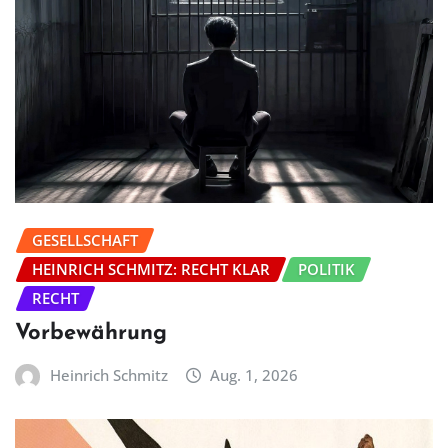
GESELLSCHAFT
HEINRICH SCHMITZ: RECHT KLAR
POLITIK
RECHT
Vorbewährung
Heinrich Schmitz
Aug. 1, 2026