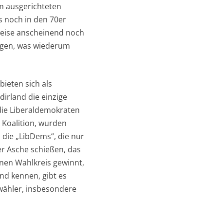
m ausgerichteten
s noch in den 70er
weise anscheinend noch
blegen, was wiederum
bieten sich als
irland die einzige
 die Liberaldemokraten
e Koalition, wurden
die „LibDems“, die nur
r Asche schießen, das
inen Wahlkreis gewinnt,
and kennen, gibt es
mwähler, insbesondere