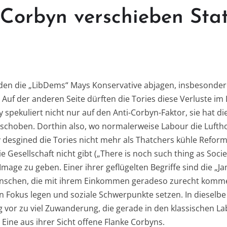
Corbyn verschieben Stat
erden die „LibDems“ Mays Konservative abjagen, insbesonde
. Auf der anderen Seite dürften die Tories diese Verluste i
pekuliert nicht nur auf den Anti-Corbyn-Faktor, sie hat di
erschoben. Dorthin also, wo normalerweise Labour die Lufth
desgined die Tories nicht mehr als Thatchers kühle Reform
ie Gesellschaft nicht gibt („There is noch such thing as Soci
age zu geben. Einer ihrer geflügelten Begriffe sind die „Ja
nschen, die mit ihrem Einkommen geradeso zurecht kommen.
n Fokus legen und soziale Schwerpunkte setzen. In dieselbe 
 vor zu viel Zuwanderung, die gerade in den klassischen L
. Eine aus ihrer Sicht offene Flanke Corbyns.