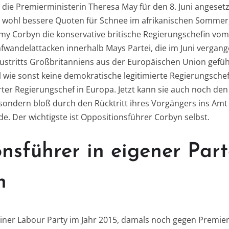
 die Premierministerin Theresa May für den 8. Juni angesetzt
ohl bessere Quoten für Schnee im afrikanischen Sommer,
my Corbyn die konservative britische Regierungschefin vo
afwandelattacken innerhalb Mays Partei, die im Juni vergan
tritts Großbritanniens aus der Europäischen Union geführ
l wie sonst keine demokratische legitimierte Regierungsche
rter Regierungschef in Europa. Jetzt kann sie auch noch de
 sondern bloß durch den Rücktritt ihres Vorgängers ins Am
e. Der wichtigste ist Oppositionsführer Corbyn selbst.
nsführer in eigener Part
n
iner Labour Party im Jahr 2015, damals noch gegen Premie