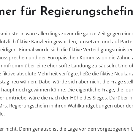
ner für Regierungschefi
gsministerin wäre allerdings zuvor die ganze Zeit gegen ein
lötzlich fiktive Kanzlerin geworden, umsetzen und auf Part
eidigen. Einmal würde sich die fiktive Verteidigungsministe
t aussprechen und der Europäischen Kommission die Zähne
mmfromm über eine eher softe Landung zu säuseln. Und obwo
fiktive absolute Mehrheit verfügte, ließe die fiktive Neukanz
ag neu wählen. Dabei würde sich aber nicht die Frage stelle
rhaupt noch gewinnen könne. Die eigentliche Frage, die Jour
er umtriebe, wäre die nach der Höhe des Sieges. Darüber 
 Mrs. Regierungschefin in ihren Wahlkundgebungen über de
de.
aber nicht. Denn genauso ist die Lage vor den vorgezogene