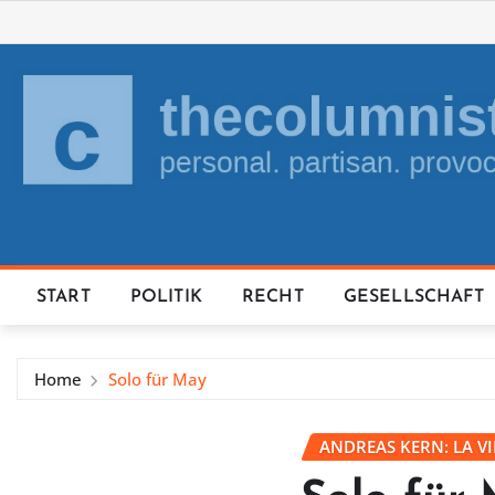
Skip
to
content
START
POLITIK
RECHT
GESELLSCHAFT
Home
Solo für May
ANDREAS KERN: LA V