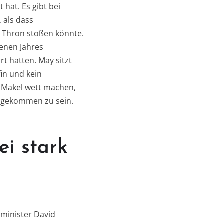
 hat. Es gibt bei
 als dass
m Thron stoßen könnte.
genen Jahres
t hatten. May sitzt
fin und kein
n Makel wett machen,
t gekommen zu sein.
ei stark
rminister David