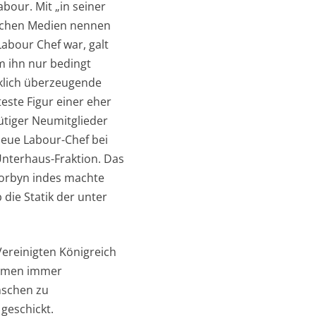
bour. Mit „in seiner
tischen Medien nennen
Labour Chef war, galt
m ihn nur bedingt
rklich überzeugende
este Figur einer eher
ütiger Neumitglieder
 neue Labour-Chef bei
Unterhaus-Fraktion. Das
Corbyn indes machte
die Statik der unter
ereinigten Königreich
formen immer
nschen zu
geschickt.