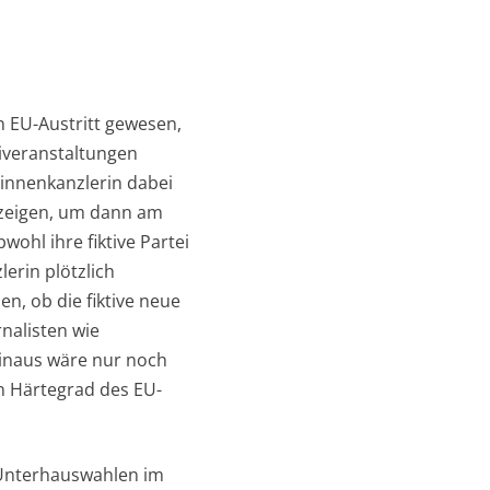
n
en EU-Austritt gewesen,
eiveranstaltungen
rinnenkanzlerin dabei
 zeigen, um dann am
hl ihre fiktive Partei
lerin plötzlich
n, ob die fiktive neue
nalisten wie
hinaus wäre nur noch
n Härtegrad des EU-
n Unterhauswahlen im