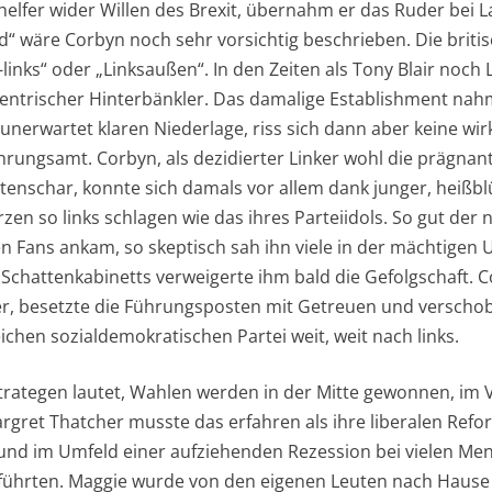
lfer wider Willen des Brexit, übernahm er das Ruder bei La
end“ wäre Corbyn noch sehr vorsichtig beschrieben. Die bri
links“ oder „Linksaußen“. In den Zeiten als Tony Blair noch 
xzentrischer Hinterbänkler. Das damalige Establishment nah
 unerwartet klaren Niederlage, riss sich dann aber keine wi
rungsamt. Corbyn, als dezidierter Linker wohl die prägnant
enschar, konnte sich damals vor allem dank junger, heißbl
en so links schlagen wie das ihres Parteiidols. So gut der
n Fans ankam, so skeptisch sah ihn viele in der mächtigen 
 Schattenkabinetts verweigerte ihm bald die Gefolgschaft. 
ter, besetzte die Führungsposten mit Getreuen und verschob 
eichen sozialdemokratischen Partei weit, weit nach links.
rategen lautet, Wahlen werden in der Mitte gewonnen, im V
Margret Thatcher musste das erfahren als ihre liberalen Re
nd im Umfeld einer aufziehenden Rezession bei vielen Me
ührten. Maggie wurde von den eigenen Leuten nach Hause 