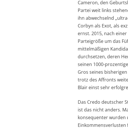
Cameron, den Geburtshe
Partei weit links steh
ihn abwechselnd „ultra-
Corbyn als Exot, als e
ernst. 2015, nach einer
Parteigröße um das Füh
mittelmäßigen Kandidat
durchsetzen, deren Herz
seinen 1000-prozentige
Gros seines bisherigen
trotz des Affronts wei
Blair einst sehr erfolgr
Das Credo deutscher St
ist das nicht anders. 
konsequenter wurden u
Einkommensverlusten f