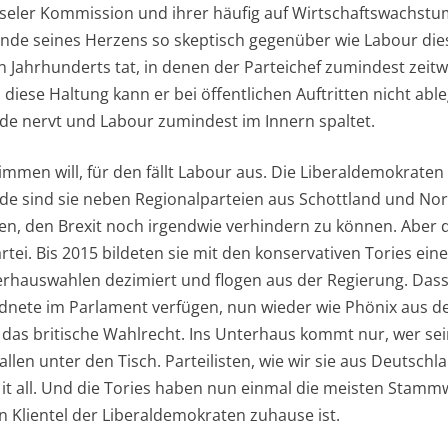
seler Kommission und ihrer häufig auf Wirtschaftswachstu
nde seines Herzens so skeptisch gegenüber wie Labour die
 Jahrhunderts tat, in denen der Parteichef zumindest zeit
, diese Haltung kann er bei öffentlichen Auftritten nicht a
unde nervt und Labour zumindest im Innern spaltet.
mmen will, für den fällt Labour aus. Die Liberaldemokraten 
nde sind sie neben Regionalparteien aus Schottland und Nord
ffen, den Brexit noch irgendwie verhindern zu können. Aber
artei. Bis 2015 bildeten sie mit den konservativen Tories ein
rhauswahlen dezimiert und flogen aus der Regierung. Dass 
nete im Parlament verfügen, nun wieder wie Phönix aus de
n das britische Wahlrecht. Ins Unterhaus kommt nur, wer se
llen unter den Tisch. Parteilisten, wie wir sie aus Deutschl
s it all. Und die Tories haben nun einmal die meisten Stam
n Klientel der Liberaldemokraten zuhause ist.