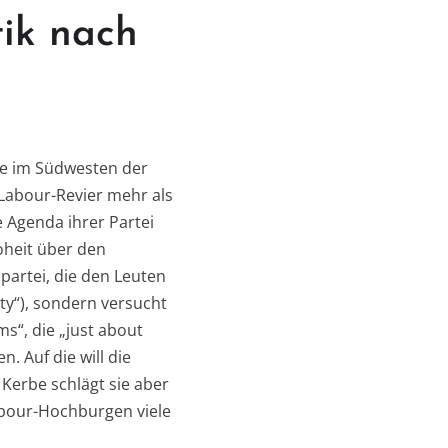
ik nach
re im Südwesten der
m Labour-Revier mehr als
e Agenda ihrer Partei
oheit über den
partei, die den Leuten
ety“), sondern versucht
ms“, die „just about
 Auf die will die
Kerbe schlägt sie aber
abour-Hochburgen viele