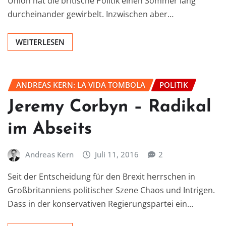
Union hat die britische Politik einen Sommer lang
durcheinander gewirbelt. Inzwischen aber…
WEITERLESEN
ANDREAS KERN: LA VIDA TOMBOLA
POLITIK
Jeremy Corbyn – Radikal
im Abseits
Andreas Kern
Juli 11, 2016
2
Seit der Entscheidung für den Brexit herrschen in
Großbritanniens politischer Szene Chaos und Intrigen.
Dass in der konservativen Regierungspartei ein…