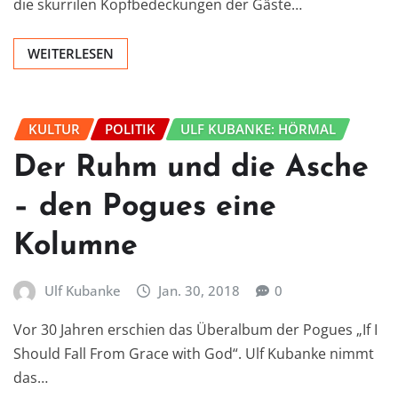
die skurrilen Kopfbedeckungen der Gäste…
WEITERLESEN
KULTUR
POLITIK
ULF KUBANKE: HÖRMAL
Der Ruhm und die Asche
– den Pogues eine
Kolumne
Ulf Kubanke
Jan. 30, 2018
0
Vor 30 Jahren erschien das Überalbum der Pogues „If I
Should Fall From Grace with God“. Ulf Kubanke nimmt
das…