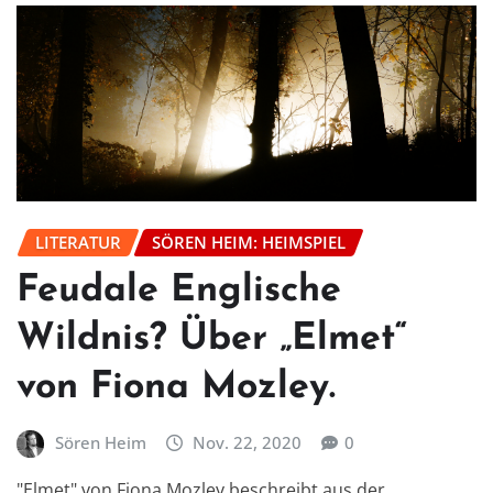
LITERATUR
SÖREN HEIM: HEIMSPIEL
Feudale Englische
Wildnis? Über „Elmet“
von Fiona Mozley.
Sören Heim
Nov. 22, 2020
0
"Elmet" von Fiona Mozley beschreibt aus der