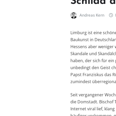
Schilda 
Andreas Kern
Limburg ist eine schön
Baukunst in Deutschland
Hessens aber weniger w
Skandale und Skandälch
haben, der sich für ei
unbedingt den Geist ch
Papst Franziskus das R
zumindest überregional
Seit vergangener Woch
die Domstadt. Bischof T
Internet viral lief, kla
häufiger vorkommen, gl