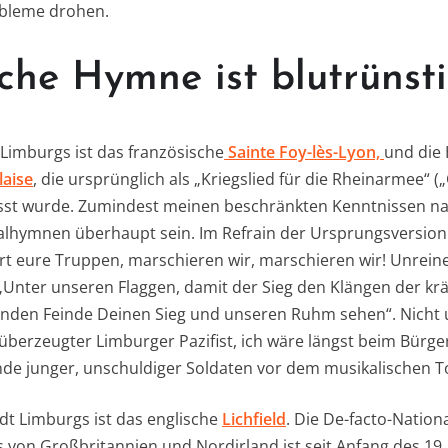
obleme drohen.
che Hymne ist blutrünst
 Limburgs ist das französische
Sainte Foy-lès-Lyon,
und die 
laise
, die ursprünglich als „Kriegslied für die Rheinarmee“ 
asst wurde. Zumindest meinen beschränkten Kenntnissen nac
alhymnen überhaupt sein. Im Refrain der Ursprungsversion 
rt eure Truppen, marschieren wir, marschieren wir! Unreine
 „Unter unseren Flaggen, damit der Sieg den Klängen der krä
benden Feinde Deinen Sieg und unseren Ruhm sehen“. Nicht 
n überzeugter Limburger Pazifist, ich wäre längst beim Bür
de junger, unschuldiger Soldaten vor dem musikalischen 
dt Limburgs ist das englische
Lichfield
. Die De-facto-Natio
s von Großbritannien und Nordirland ist seit Anfang des 19.