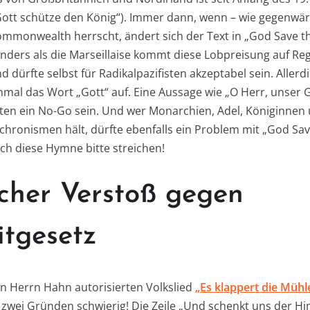
ott schütze den König“). Immer dann, wenn – wie gegenwärt
mmonwealth herrscht, ändert sich der Text in „God Save t
 Anders als die Marseillaise kommt diese Lobpreisung auf Re
d dürfte selbst für Radikalpazifisten akzeptabel sein. Allerd
al das Wort „Gott“ auf. Eine Aussage wie „O Herr, unser Got
sten ein No-Go sein. Und wer Monarchien, Adel, Königinnen
achronismen hält, dürfte ebenfalls ein Problem mit „God Sa
ch diese Hymne bitte streichen!
cher Verstoß gegen
itgesetz
n Herrn Hahn autorisierten Volkslied
„Es klappert die Müh
 zwei Gründen schwierig! Die Zeile „Und schenkt uns der 