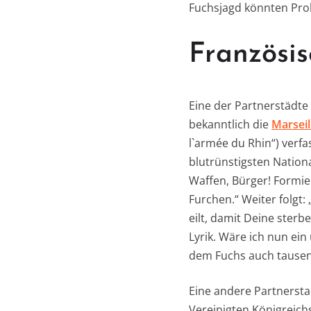
Fuchsjagd könnten Pr
Französis
Eine der Partnerstädte
bekanntlich die
Marseil
l`armée du Rhin“) verf
blutrünstigsten Nation
Waffen, Bürger! Formie
Furchen.“ Weiter folgt:
eilt, damit Deine ster
Lyrik. Wäre ich nun ei
dem Fuchs auch tausen
Eine andere Partnersta
Vereinigten Königreich