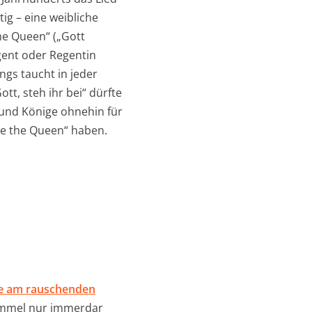
ig – eine weibliche
he Queen“ („Gott
gent oder Regentin
ings taucht in jeder
t, steh ihr bei“ dürfte
 und Könige ohnehin für
ve the Queen“ haben.
le am rauschenden
Himmel nur immerdar