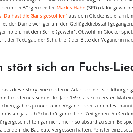
ganerin bei Bürgermeister
Marius Hahn
(SPD) dafür geworbe
, Du hast die Gans gestohlen“
aus dem Glockenspiel am L
i es der Dame weniger um den Geflügeldiebstahl gegangen,
äger holen, mit dem Schießgewehr“. Obwohl im Glockenspiel
icht der Text, gab der Schultheiß der Bitte der Veganerin n
 stört sich an Fuchs-Lie
 dass diese Story eine moderne Adaption der Schildbürgerg
post-modernes Sequel. Im Jahr 1597, als zum ersten Mal e
hien, gab es ja noch keine Veganer oder zumindest nannte
e müssen ja auch Schildbürger mit der Zeit gehen. Außerde
ürgergeschichten gar nicht mehr so absurd zu sein. Beispi
us, bei dem die Bauleute vergessen hatten, Fenster einzuset