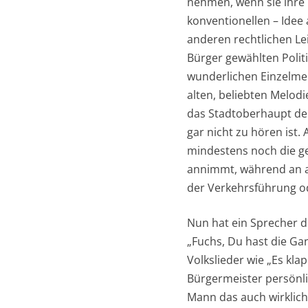
nehmen, wenn sie ihre 
konventionellen – Ide
anderen rechtlichen Lei
Bürger gewählten Politi
wunderlichen Einzelme
alten, beliebten Melodi
das Stadtoberhaupt der
gar nicht zu hören ist.
mindestens noch die ge
annimmt, während an an
der Verkehrsführung 
Nun hat ein Sprecher 
„Fuchs, Du hast die Ga
Volkslieder wie „Es kl
Bürgermeister persönli
Mann das auch wirklic