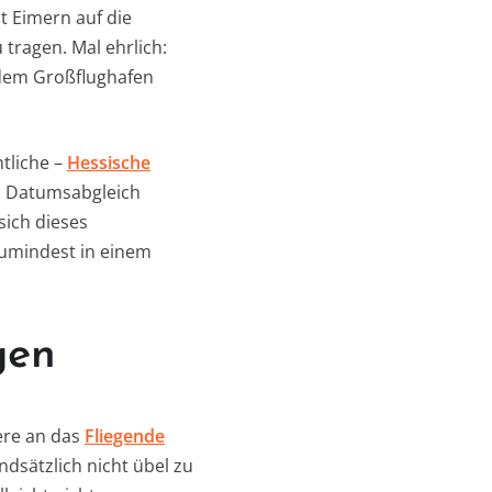
t Eimern auf die
tragen. Mal ehrlich:
 dem Großflughafen
htliche –
Hessische
n Datumsabgleich
sich dieses
zumindest in einem
gen
ere an das
Fliegende
undsätzlich nicht übel zu