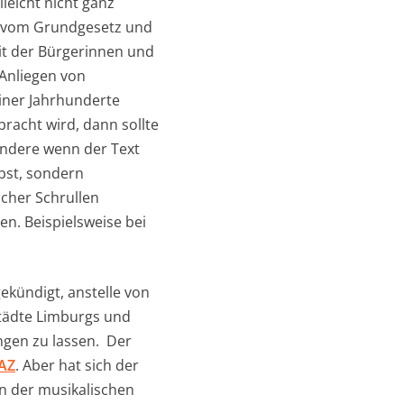
leicht nicht ganz
s vom Grundgesetz und
eit der Bürgerinnen und
 Anliegen von
iner Jahrhunderte
bracht wird, dann sollte
ondere wenn der Text
lbst, sondern
cher Schrullen
en. Beispielsweise bei
kündigt, anstelle von
städte Limburgs und
ngen zu lassen. Der
FAZ
. Aber hat sich der
n der musikalischen