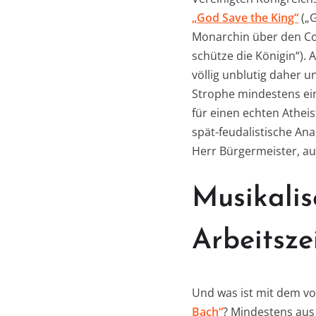
„God Save the King“
(„G
Monarchin über den Co
schütze die Königin“).
völlig unblutig daher un
Strophe mindestens einm
für einen echten Athei
spät-feudalistische An
Herr Bürgermeister, au
Musikalis
Arbeitsze
Und was ist mit dem vo
Bach“
? Mindestens aus