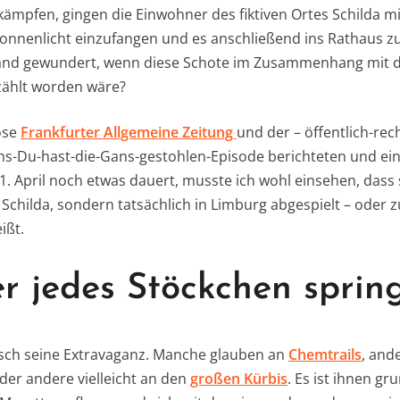
mpfen, gingen die Einwohner des fiktiven Ortes Schilda mi
onnenlicht einzufangen und es anschließend ins Rathaus zu 
emand gewundert, wenn diese Schote im Zusammenhang mit
zählt worden wäre?
iöse
Frankfurter Allgemeine Zeitung
und der – öffentlich-rec
hs-Du-hast-die-Gans-gestohlen-Episode berichteten und ei
1. April noch etwas dauert, musste ich wohl einsehen, dass 
 Schilda, sondern tatsächlich in Limburg abgespielt – oder 
ißt.
r jedes Stöckchen sprin
nsch seine Extravaganz. Manche glauben an
Chemtrails
, and
eder andere vielleicht an den
großen Kürbis
. Es ist ihnen gr