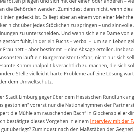
Marotten pflegen und sich mit der einen oder anderen – viel
e an die Behörden wenden. Zumindest dann nicht, wenn die
tlinien gedeckt ist. Es liegt aber an einem von einer Mehrh
ker nicht über jedes Stöckchen zu springen – und sinnvolle
inungen zu unterscheiden. Und wenn sich eine Dame von e
e gestört fühlt, in der ein Fuchs – verbal – um sein Leben ge
 Frau nett – aber bestimmt – eine Absage erteilen. Insbes
 Ansonsten läuft ein Bürgermeister Gefahr, nicht nur sich se
samte Kommunalpolitik verächtlich zu machen, die sich sol
dere Stelle vielleicht harte Probleme auf eine Lösung wart
oder dem Umweltschutz.
der Stadt Limburg gegenüber dem Hessischen Rundfunk ange
ns gestohlen“ vorerst nur die Nationalhymnen der Partner
appert die Mühle am rauschenden Bach“ in Glockenspiel erkli
ch bestätigte dieses Vorgehen in einem
Interview mit der 
h gut überlegt? Zumindest nach den Maßstäben der Gegneri