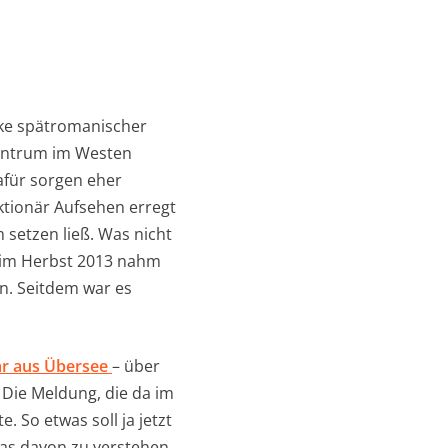
rke spätromanischer
lzentrum im Westen
afür sorgen eher
ktionär Aufsehen erregt
 setzen ließ. Was nicht
, im Herbst 2013 nahm
n. Seitdem war es
ar aus Übersee
– über
. Die Meldung, die da im
e. So etwas soll ja jetzt
as davon zu verstehen.