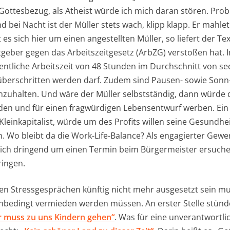
 Gottesbezug, als Atheist würde ich mich daran stören. Prob
d bei Nacht ist der Müller stets wach, klipp klapp. Er mahl
t es sich hier um einen angestellten Müller, so liefert der T
itgeber gegen das Arbeitszeitgesetz (ArbZG) verstoßen hat. 
entliche Arbeitszeit von 48 Stunden im Durchschnitt von 
überschritten werden darf. Zudem sind Pausen- sowie Sonn
nzuhalten. Und wäre der Müller selbstständig, dann würde 
den und für einen fragwürdigen Lebensentwurf werben. Ein 
 Kleinkapitalist, würde um des Profits willen seine Gesundhei
. Wo bleibt da die Work-Life-Balance? Als engagierter Gewe
 ich dringend um einen Termin beim Bürgermeister ersuche
ingen.
n Stressgesprächen künftig nicht mehr ausgesetzt sein muss
unbedingt vermieden werden müssen. An erster Stelle stünd
 muss zu uns Kindern gehen“
. Was für eine unverantwortli