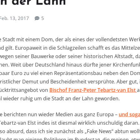
an der Lahn
Feb. 13, 2017
5
e Stadt mit einem Dom, der als eines der vollendetsten We
 gilt. Europaweit in die Schlagzeilen schafft es das Mitte
egen seiner Bauwerke oder seiner historischen Altstadt, d
en. Weit über Deutschland hinaus dürfte jener Kirchenfun
n paar Euro zu viel einen Repräsentationsbau neben den Dom
ristlicher Demut und Bescheidenheit versprühte. Aber gut
ücktrittsangebot von
Bischof Franz-Peter Tebartz-van Elst
a
 wieder ruhig um die Stadt an der Lahn geworden.
e berichten nun wieder Medien aus ganz Europa –
und sog
ebartz-van Elst indes ist diesmal wirklich unschuldig daran
ng so absurd, dass ich sie zunächst als „Fake News“ abtun wollt
aubt man einigen Politikern im Bundestag, die meinen, etw