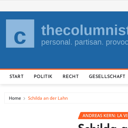
Skip
to
content
START
POLITIK
RECHT
GESELLSCHAFT
Home
Schilda an der Lahn
ANDREAS KERN: LA V