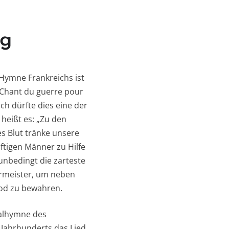
ig
Hymne Frankreichs ist
(„Chant du guerre pour
h dürfte dies eine der
heißt es: „Zu den
s Blut tränke unsere
ftigen Männer zu Hilfe
unbedingt die zarteste
germeister, um neben
Tod zu bewahren.
nalhymne des
 Jahrhunderts das Lied