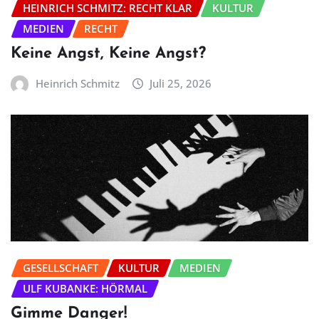
HEINRICH SCHMITZ: RECHT KLAR
KULTUR
MEDIEN
RECHT
Keine Angst, Keine Angst?
Heinrich Schmitz
Juli 25, 2026
GESELLSCHAFT
KULTUR
MEDIEN
ULF KUBANKE: HÖRMAL
Gimme Danger!