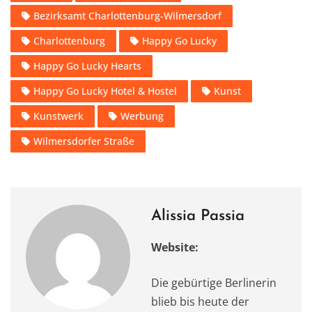
e
o
l
s
te
gr
n
Bezirksamt Charlottenburg-Wilmersdorf
b
d
A
r
a
o
o
p
m
Charlottenburg
Happy Go Lucky
o
n
p
Happy Go Lucky Hearts
k
Happy Go Lucky Hotel & Hostel
Kunst
Kunstwerk
Werbung
Wilmersdorfer Straße
Alissia Passia
Website:
Die gebürtige Berlinerin
blieb bis heute der