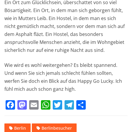
Ein Ort zum Glücklichsein, überschattet von so viel
Bösartigkeit. Ein Ort, in dem man sich geborgen fühlt,
wie in Mutters Leib. Ein Hostel, in dem man es sich
nicht gemütlich macht, sondern vor dem man sich auf
dem Asphalt fläzt. Ein Hostel, das besonders
anspruchsvolle Menschen anzieht, die im Wohngebiet
sicherlich nur auf eine ruhige Nacht aus sind.
Wie wird es wohl weitergehen? Es bleibt spannend.
Und wenn Sie sich jemals schlecht fühlen sollten,
werfen Sie doch ein Blick auf das Happy Go Lucky. Ich
fühl mich auch schon ganz high.
F
M
E
W
T
T
T
a
a
m
h
w
el
ei
c
st
ai
at
it
e
le
Berlin
Berlinbesucher