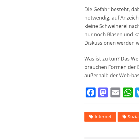
Die Gefahr besteht, dab
notwendig, auf Anzeich
kleine Schweinerei nac
nur noch Blasen und kan
Diskussionen werden w
Was ist zu tun? Das We
brauchen Formen der Be
außerhalb der Web-basi
F
M
E
a
a
m
h
c
st
ai
a
Internet
Sozi
e
o
l
s
b
d