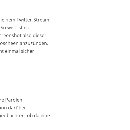
 meinem Twitter-Stream
So weit ist es
reenshot also dieser
 Moscheen anzuzünden.
cht einmal sicher
re Parolen
kann darüber
 beobachten, ob da eine