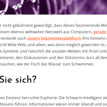
r nicht gebührend gewürdigt, dass dieses faszinierende W
n einem ebenso weltweiten Netzwerk aus Computern,
gerade 
 verdankt auch
unsere Kolumnistenplattform
ihre Existenz
 Wide Web, und allem, was darin möglich geworden ist, di
-Systeme, und natürlich die sozialen Medien mit ihren Link
ntaren, den Diskussionen und den Shitstorms, kurz all d
 brauchen, wie der Fisch das Wasser zum Schwimmen.
Sie sich?
iner Existenz herrschte Euphorie. Die Schwarm-Intelligenz w
issens führen, Informationen wären immer überall und sof