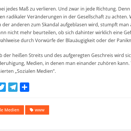
ei jedes Maß zu verlieren. Und zwar in jede Richtung. Denn n
en radikaler Veränderungen in der Gesellschaft zu achten. 
h der anderen zum Skandal aufgeblasen wird, stumpft man a
n nicht mehr beurteilen, ob sich dahinter wirklich eine Ge
ahlweise durch Vorwürfe der Blauäugigkeit oder der Panik
b der heißen Streits und des aufgeregten Geschreis wird sic
ruhigung, Medien, in denen man einander zuhören kann. Vi
erten „Sozialen Medien“.
W
T
T
T
w
el
ei
t
it
e
le
ale Medien
www
te
gr
n
A
r
a