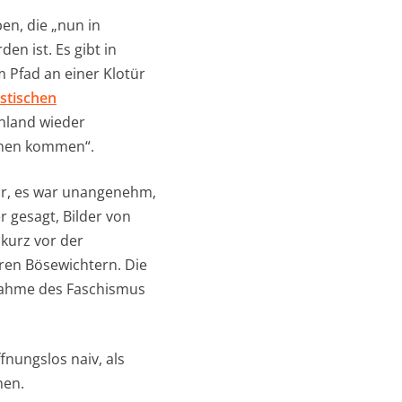
en, die „nun in
en ist. Es gibt in
 Pfad an einer Klotür
istischen
chland wieder
chen kommen“.
tür, es war unangenehm,
 gesagt, Bilder von
 kurz vor der
ren Bösewichtern. Die
rnahme des Faschismus
nungslos naiv, als
hen.