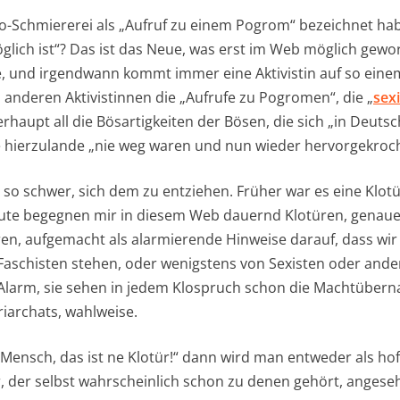
o-Schmiererei als „Aufruf zu einem Pogrom“ bezeichnet hab
ich ist“? Das ist das Neue, was erst im Web möglich geword
, und irgendwann kommt immer eine Aktivistin auf so einem
n anderen Aktivistinnen die „Aufrufe zu Pogromen“, die „
sex
rhaupt all die Bösartigkeiten der Bösen, die sich „in Deuts
ie hierzulande „nie weg waren und nun wieder hervorgekro
st so schwer, sich dem zu entziehen. Früher war es eine Klo
eute begegnen mir in diesem Web dauernd Klotüren, genauer
ren, aufgemacht als alarmierende Hinweise darauf, dass wir
schisten stehen, oder wenigstens von Sexisten oder ande
n Alarm, sie sehen in jedem Klospruch schon die Machtübe
iarchats, wahlweise.
ensch, das ist ne Klotür!“ dann wird man entweder als hoff
er, der selbst wahrscheinlich schon zu denen gehört, angese