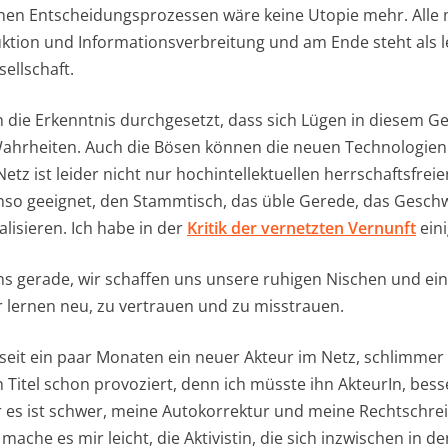
chen Entscheidungsprozessen wäre keine Utopie mehr. Alle 
tion und Informationsverbreitung und am Ende steht als l
ellschaft.
ch die Erkenntnis durchgesetzt, dass sich Lügen in diesem 
Wahrheiten. Auch die Bösen können die neuen Technologien
tz ist leider nicht nur hochintellektuellen herrschaftsfrei
enso geeignet, den Stammtisch, das üble Gerede, das Gesch
lisieren. Ich habe in der
Kritik der vernetzten Vernunft
eini
 gerade, wir schaffen uns unsere ruhigen Nischen und ein 
lernen neu, zu vertrauen und zu misstrauen.
seit ein paar Monaten ein neuer Akteur im Netz, schlimmer al
 Titel schon provoziert, denn ich müsste ihn AkteurIn, bes
 es ist schwer, meine Autokorrektur und meine Rechtschre
h mache es mir leicht, die Aktivistin, die sich inzwischen in 