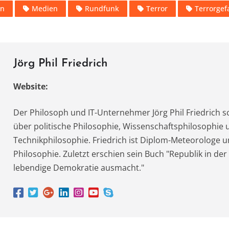
t
it
e
le
en
Medien
Rundfunk
Terror
Terrorgef
te
gr
n
A
r
a
m
Jörg Phil Friedrich
Website:
Der Philosoph und IT-Unternehmer Jörg Phil Friedrich s
über politische Philosophie, Wissenschaftsphilosophie 
Technikphilosophie. Friedrich ist Diplom-Meteorologe u
Philosophie. Zuletzt erschien sein Buch "Republik in der
lebendige Demokratie ausmacht."