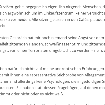
Straßen gehe, begegne ich eigentlich nirgends Menschen, d
 sich argwöhnisch um im Einkaufszentrum, keiner versucht ä
u vermeiden. Alle sitzen gelassen in den Cafés, plaudern 
rkt.
ivaten Gespräch hat mir noch niemand seine Angst vor dem
ifelt zitternden Händen, schweißnasser Stirn und zitternd
ngst, von einen Terroristen umgebracht zu werden – nein, d
ben natürlich nichts auf meine anekdotischen Erfahrungen. 
damit ihnen eine repräsentative Stichprobe von Alltagsmen
cher sind allerdings keine Psychologen, die in geduldigen 
 ausloten. Sie haben statt dessen Fragebögen, auf denen m
immt oder nicht oder es nicht weiß.