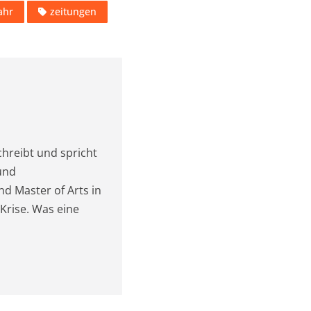
ahr
zeitungen
chreibt und spricht
und
nd Master of Arts in
 Krise. Was eine