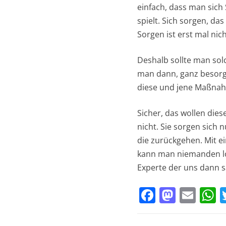
einfach, dass man sich
spielt. Sich sorgen, da
Sorgen ist erst mal nic
Deshalb sollte man sol
man dann, ganz besorgt
diese und jene Maßnahm
Sicher, das wollen dies
nicht. Sie sorgen sich 
die zurückgehen. Mit e
kann man niemanden loc
Experte der uns dann sa
F
M
E
a
a
m
h