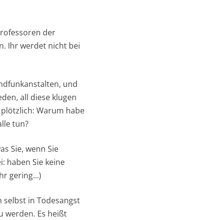
Professoren der
. Ihr werdet nicht bei
ndfunkanstalten, und
den, all diese klugen
h plötzlich: Warum habe
lle tun?
s Sie, wenn Sie
: haben Sie keine
ehr gering…)
 selbst in Todesangst
zu werden. Es heißt