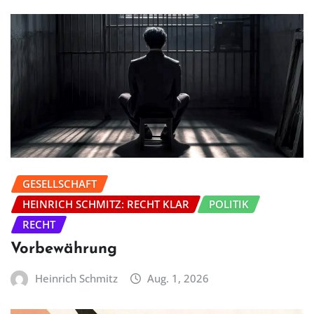
GESELLSCHAFT
HEINRICH SCHMITZ: RECHT KLAR
POLITIK
RECHT
Vorbewährung
Heinrich Schmitz
Aug. 1, 2026