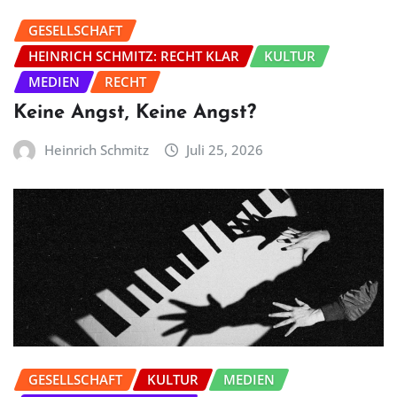
GESELLSCHAFT
HEINRICH SCHMITZ: RECHT KLAR
KULTUR
MEDIEN
RECHT
Keine Angst, Keine Angst?
Heinrich Schmitz
Juli 25, 2026
GESELLSCHAFT
KULTUR
MEDIEN