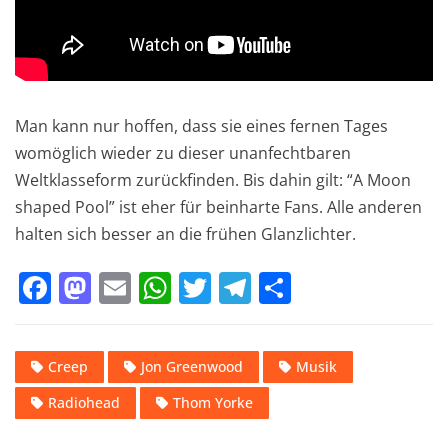
Man kann nur hoffen, dass sie eines fernen Tages
womöglich wieder zu dieser unanfechtbaren
Weltklasseform zurückfinden. Bis dahin gilt: “A Moon
shaped Pool” ist eher für beinharte Fans. Alle anderen
halten sich besser an die frühen Glanzlichter.
F
M
E
W
T
T
T
a
a
m
h
w
el
ei
c
st
ai
at
it
e
le
Creep
Jon Greenwood
Musik
e
o
l
s
te
gr
n
Radiohead
Thom Yorke
b
d
A
r
a
o
o
p
m