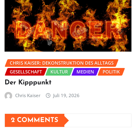
CHRIS KAISER: DEKONSTRUKTION DES ALLTAGS
GESELLSCHAFT
KULTUR
MEDIEN
POLITIK
Der Kipppunkt
Chris Kaiser
Juli 19, 2026
2 COMMENTS