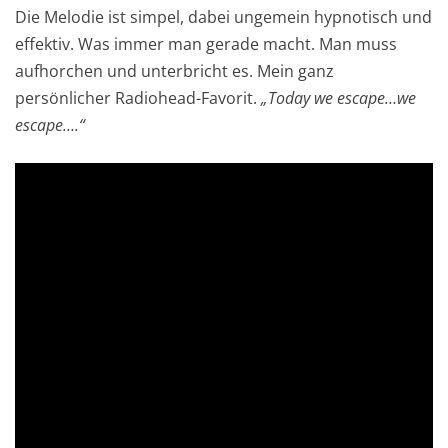
Die Melodie ist simpel, dabei ungemein hypnotisch und
effektiv. Was immer man gerade macht. Man muss
aufhorchen und unterbricht es. Mein ganz
persönlicher Radiohead-Favorit.
„Today we escape…we
escape….“