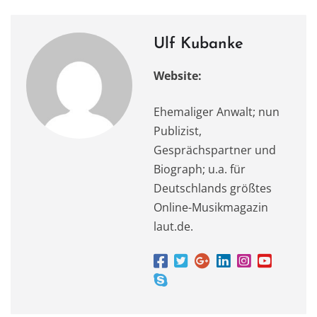
o
n
p
k
Ulf Kubanke
Website:
Ehemaliger Anwalt; nun
Publizist,
Gesprächspartner und
Biograph; u.a. für
Deutschlands größtes
Online-Musikmagazin
laut.de.