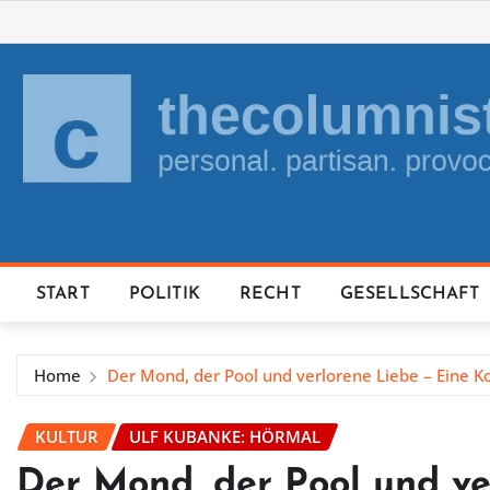
Skip
to
content
START
POLITIK
RECHT
GESELLSCHAFT
Home
Der Mond, der Pool und verlorene Liebe – Eine 
KULTUR
ULF KUBANKE: HÖRMAL
Der Mond, der Pool und ve