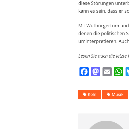
diese Störungen unterb
kann es sein, dass er s
Mit Wutbürgertum und Fr
denen die politischen 
uminterpretieren. Auch
Lesen Sie auch die letzte
F
M
E
a
a
m
h
c
st
ai
a
Köln
Musik
e
o
l
s
b
d
o
o
p
o
n
p