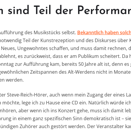
 sind Teil der Performa
 Aufführung des Musikstücks selbst.
Bekanntlich haben solc
t notwendig Teil der Kunstrezeption und des Diskurses über K
 Neues, Ungewohntes schaffen, und muss damit rechnen, 
lehnt, es zurückweist, dass er am Publikum scheitert. Da hi
nntag zur Aufführung kam, bereits 50 Jahre alt ist, denn es
 gewöhnlichen Zeitspannen des Alt-Werdens nicht in Monate
en werden.
rter Steve-Reich-Hörer, auch wenn mein Zugang der eines Lai
 möchte, lege ich zu Hause eine CD ein. Natürlich würde ic
anhören, aber wenn ich ins Konzert gehe, muss ich damit le
hrung in einem ganz spezifischen Sinn demokratisch ist – s
ndigen Zuhörer auch gestört werden. Der Veranstalter kann