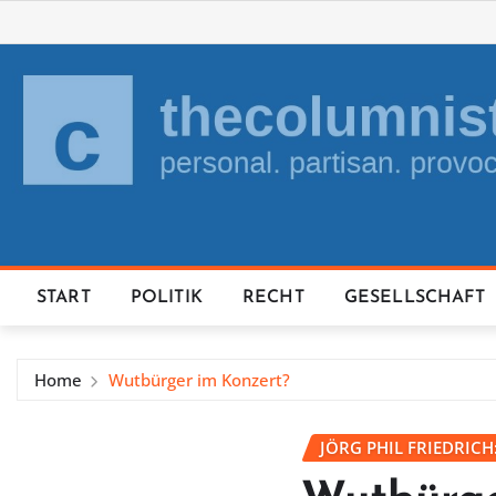
Skip
to
content
START
POLITIK
RECHT
GESELLSCHAFT
Home
Wutbürger im Konzert?
JÖRG PHIL FRIEDRICH