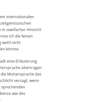
nem internationalen
 zeitgenössischen
e in zweifacher Hinsicht
nnte ich die feinen
 wohl nicht
fen könnte.
adt eine Erläuterung
ttersprache übertragen
nd die Muttersprache das
schlicht versagt, wenn
ch sprechenden
ebenso wie des
.