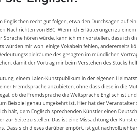
m Englischen recht gut folgen, etwa den Durchsagen auf ei
den Nachrichten von BBC. Wenn ich Erläuterungen zu einem
r Sprache hören würde, kann ich mir vorstellen, dass ich di
its würden mir wohl einige Vokabeln fehlen, andererseits kö
deutungsspielräume des gesagten im mündlichen Vortrag
ehen, damit der Vortrag mir beim Verstehen des Stücks hel
umutung, einem Laien-Kunstpublikum in der eigenen Heimatst
einer Fremdsprache anzubieten, ohne dass diese in die Mu
ig egal, ob die Fremdsprache die Weltsprache Englisch ist u
m Beispiel genau umgekehrt ist. Hier hat der Veranstalter 
erlich hält, dem Englisch sprechenden Künstler einen Deuts
 zur Seite zu stellen. Das ist eine Missachtung der Kunst 
s. Dass sich dieses darüber empört, ist gut nachvollziehbar