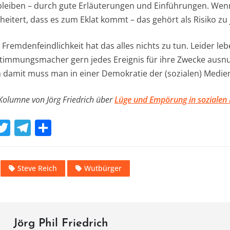
leiben – durch gute Erläuterungen und Einführungen. Wenn
cheitert, dass es zum Eklat kommt – das gehört als Risiko z
emdenfeindlichkeit hat das alles nichts zu tun. Leider lebe
Stimmungsmacher gern jedes Ereignis für ihre Zwecke ausn
 damit muss man in einer Demokratie der (sozialen) Medie
 Kolumne von Jörg Friedrich über
Lüge und Empörung in sozialen
W
T
T
T
w
el
ei
t
it
e
le
Steve Reich
Wutbürger
te
gr
n
A
r
a
m
Jörg Phil Friedrich