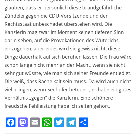
glauben, dass er persönlich diese brandgefährliche
Zündelei gegen die CDU-Vorsitzende und den
Rechtsstaat unbeschadet überstehen wird. Die
Kanzlerin mag zwar im Moment keinen tieferen Sinn
darin sehen, auf die Provokationen des Wüterichs
einzugehen, aber eines wird sie gewiss nicht, diese
Dinge dauerhaft auf sich beruhen lassen. Die Frau wäre
schon lange nicht mehr an der Macht, wenn sie nicht
sehr gut wüsste, wie man sich seiner Freunde entledigt.
Die weiß, dass Rache kalt sein muss. Da wird auch nicht
viel bringen, wenn Seehofer beteuert, er habe ein gutes
Verhältnis „gegen“ die Kanzlerin. Eine schönere
freudsche Fehlleistung habe ich selten gehört.
F
M
E
W
T
T
T
a
a
m
h
w
el
ei