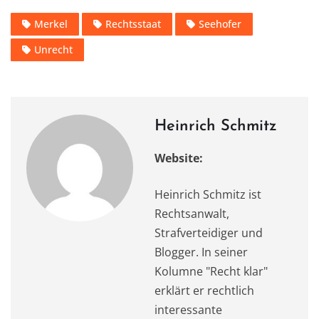
c
st
ai
at
it
e
le
Merkel
Rechtsstaat
Seehofer
e
o
l
s
te
gr
n
Unrecht
b
d
A
r
a
o
o
p
m
o
n
p
k
Heinrich Schmitz
Website:
Heinrich Schmitz ist
Rechtsanwalt,
Strafverteidiger und
Blogger. In seiner
Kolumne "Recht klar"
erklärt er rechtlich
interessante