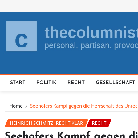
Skip
to
content
START
POLITIK
RECHT
GESELLSCHAFT
Home
Seehofers Kampf gegen die Herrschaft des Unrec
HEINRICH SCHMITZ: RECHT KLAR
RECHT
Seehofers Kampf gegen di