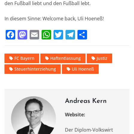
den Fußball liebt und den Fußball lebt.
In diesem Sinne: Welcome back, Uli Hoeneß!
F
M
E
W
T
T
T
a
a
m
h
w
el
ei
c
st
ai
at
it
e
le
FC Bayern
Haftentlassung
Justiz
e
o
l
s
te
gr
n
Steuerhinterziehung
Uli Hoeneß
b
d
A
r
a
o
o
p
m
o
n
p
k
Andreas Kern
Website:
Der Diplom-Volkswirt