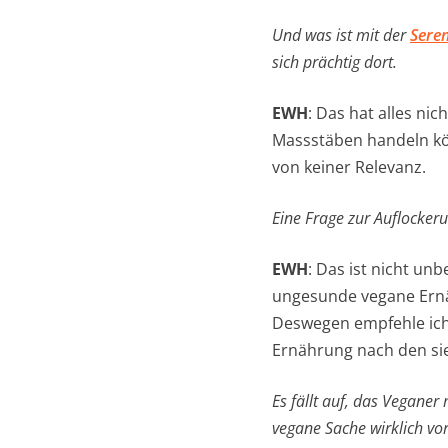
Und was ist mit der
Seren
sich prächtig dort.
EWH
: Das hat alles ni
Massstäben handeln kön
von keiner Relevanz.
Eine Frage zur Auflocker
EWH
: Das ist nicht un
ungesunde vegane Ernä
Deswegen empfehle ich
Ernährung nach den si
Es fällt auf, das Vegane
vegane Sache wirklich vo