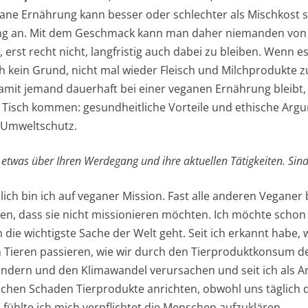
ane Ernährung kann besser oder schlechter als Mischkost
ung an. Mit dem Geschmack kann man daher niemanden von
erst recht nicht, langfristig auch dabei zu bleiben. Wenn e
h kein Grund, nicht mal wieder Fleisch und Milchprodukte
amit jemand dauerhaft bei einer veganen Ernährung bleibt
 Tisch kommen: gesundheitliche Vorteile und ethische Arg
d Umweltschutz.
z etwas über Ihren Werdegang und ihre aktuellen Tätigkeiten. Sin
ndlich bin ich auf veganer Mission. Fast alle anderen Veganer
n, dass sie nicht missionieren möchten. Ich möchte schon 
 die wichtigste Sache der Welt geht. Seit ich erkannt habe,
 Tieren passieren, wie wir durch den Tierproduktkonsum 
Kindern und den Klimawandel verursachen und seit ich als Ar
chen Schaden Tierprodukte anrichten, obwohl uns täglich 
 fühlte ich mich verpflichtet die Menschen aufzuklären.