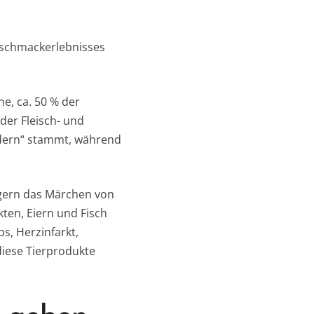
eschmackerlebnisses
he, ca. 50 % der
der Fleisch- und
ndern“ stammt, während
ügern das Märchen von
ten, Eiern und Fisch
s, Herzinfarkt,
diese Tierprodukte