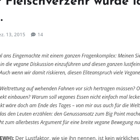
 Fleischverzehr würde i
.
z. 13, 2015
14
al ans Eingemachte mit einem ganzen Fragenkomplex: Meinen Sie
 in die vegane Diskussion einzuführen und diesen ganzen lustfei
 Auch wenn wir damit riskieren, diesen Eliteanspruch viele Vegane
Weltrettung auf wehenden Fahnen vor sich hertragen müssen? 
pekt einbauen? Warum soll veganes Essen nicht einfach mal leck
t wäre doch am Ende des Tages – von mir aus auch für die Weltr
das den Leuten erzählen: den Genussansatz zum Big Point mac
ht zum allerbestes Argument für eine breite vegane Bewegung nu
(EWH):
Der Lustfaktor, wie sie ihn nennen, ist kein wirkliche