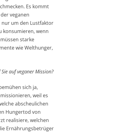
 schmecken. Es kommt
 der veganen
s nur um den Lustfaktor
 zu konsumieren, wenn
, müssen starke
umente wie Welthunger,
d Sie auf veganer Mission?
 bemühen sich ja,
missionieren, weil es
 welche abscheulichen
den Hungertod von
zt realisiere, welchen
die Ernährungsbetrüger