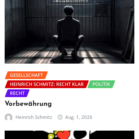
GESELLSCHAFT
HEINRICH SCHMITZ: RECHT KLAR
POLITIK
RECHT
Vorbewährung
Heinrich Schmitz
Aug. 1, 2026