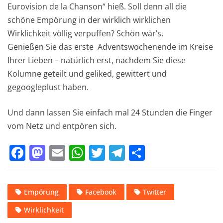
Eurovision de la Chanson“ hieß. Soll denn all die
schöne Empörung in der wirklich wirklichen
Wirklichkeit völlig verpuffen? Schön wär’s.
Genießen Sie das erste Adventswochenende im Kreise
Ihrer Lieben – natürlich erst, nachdem Sie diese
Kolumne geteilt und geliked, gewittert und
gegoogleplust haben.
Und dann lassen Sie einfach mal 24 Stunden die Finger
vom Netz und entpören sich.
F
M
E
W
T
T
T
a
a
m
h
w
el
ei
c
st
ai
at
it
e
le
Empörung
Facebook
Twitter
e
o
l
s
te
gr
n
Wirklichkeit
b
d
A
r
a