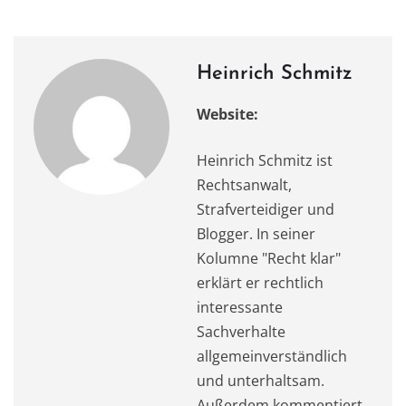
o
o
p
m
o
n
p
k
Heinrich Schmitz
Website:
Heinrich Schmitz ist
Rechtsanwalt,
Strafverteidiger und
Blogger. In seiner
Kolumne "Recht klar"
erklärt er rechtlich
interessante
Sachverhalte
allgemeinverständlich
und unterhaltsam.
Außerdem kommentiert