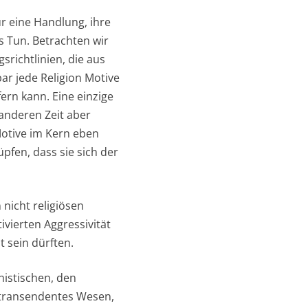
ür eine Handlung, ihre
s Tun. Betrachten wir
richtlinien, die aus
ar jede Religion Motive
fern kann. Eine einzige
 anderen Zeit aber
Motive im Kern eben
üpfen, dass sie sich der
 nicht religiösen
vierten Aggressivität
t sein dürften.
histischen, den
n transendentes Wesen,