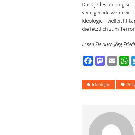
Dass jedes ideologische
sein, gerade wenn wir u
Ideologie – vielleicht 
die letztlich zum Terro
Lesen Sie auch Jörg Frie
F
M
E
a
a
m
h
c
st
ai
a
Ideologie
Reli
e
o
l
s
b
d
o
o
p
o
n
p
k