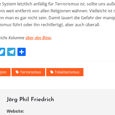
 System letztlich anfällig für Terrorismus ist, sollte uns 
ns weit entfernt von allen Religionen wähnen. Vielleicht ist
kann man es gar nicht sein. Damit lauert die Gefahr der mani
rismus führt oder ihn rechtfertigt, aber auch überall.
drichs Kolumne
über das Böse
.
W
T
T
T
w
el
ei
t
it
e
le
gion
Terrorismus
Totalitarismus
te
gr
n
A
r
a
m
Jörg Phil Friedrich
Website: