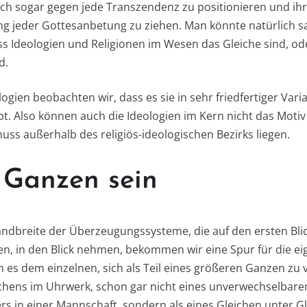
ich sogar gegen jede Transzendenz zu positionieren und ihre
g jeder Gottesanbetung zu ziehen. Man könnte natürlich sag
ss Ideologien und Religionen im Wesen das Gleiche sind, od
d.
ogien beobachten wir, dass es sie in sehr friedfertiger Vari
bt. Also können auch die Ideologien im Kern nicht das Motiv 
uss außerhalb des religiös-ideologischen Bezirks liegen.
s Ganzen sein
ndbreite der Überzeugungssysteme, die auf den ersten Blic
n, in den Blick nehmen, bekommen wir eine Spur für die eig
n es dem einzelnen, sich als Teil eines größeren Ganzen zu
dchens im Uhrwerk, schon gar nicht eines unverwechselbare
ers in einer Mannschaft, sondern als eines Gleichen unter G