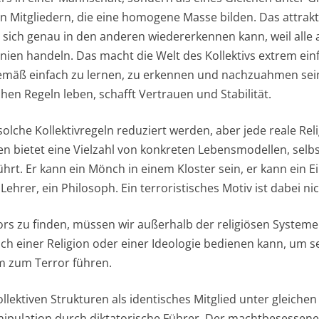
en Mitgliedern, die eine homogene Masse bilden. Das attrak
r sich genau in den anderen wiedererkennen kann, weil alle 
inien handeln. Das macht die Welt des Kollektivs extrem ein
mäß einfach zu lernen, zu erkennen und nachzuahmen sein
chen Regeln leben, schafft Vertrauen und Stabilität.
olche Kollektivregeln reduziert werden, aber jede reale Reli
nen bietet eine Vielzahl von konkreten Lebensmodellen, sel
ührt. Er kann ein Mönch in einem Kloster sein, er kann ein Ei
Lehrer, ein Philosoph. Ein terroristisches Motiv ist dabei nic
rs zu finden, müssen wir außerhalb der religiösen Systeme
sch einer Religion oder einer Ideologie bedienen kann, um s
m zum Terror führen.
 kollektiven Strukturen als identisches Mitglied unter gleich
 Manipulation durch diktatorische Führer. Der machtbesessen