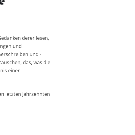
e
Gedanken derer lesen,
nungen und
nerschreiben und -
täuschen, das, was die
nis einer
en letzten Jahrzehnten