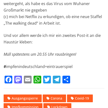
weitergeht, als habe es das Virus vom Wuhaner
Großmarkt nie gegeben
(c) mich bei Netflix zu erkundigen, ob eine neue Staffel
„The walking dead“ in Arbeit ist.
Und vor allem werde ich mir ein zweites Post-it an die
Haustür kleben:
Müll spätestens um 20.55 Uhr rausbringen!
#
impfenindeutschland=eintrauerspiel
F
M
E
W
T
T
T
a
a
m
h
w
el
ei
c
st
ai
at
it
e
le
Ausgangssperre
Corona
Covid-19
e
o
l
s
te
gr
n
Impfkommission
Lockdown