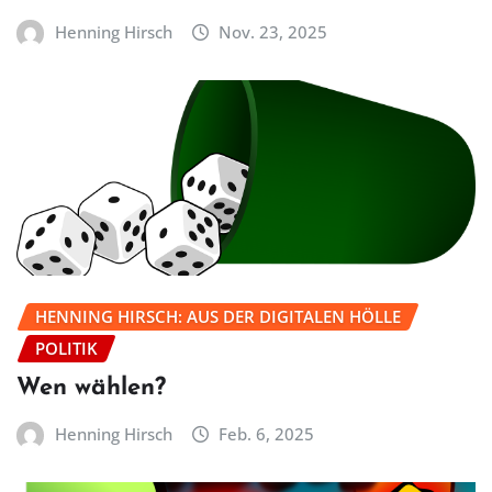
Henning Hirsch
Nov. 23, 2025
HENNING HIRSCH: AUS DER DIGITALEN HÖLLE
POLITIK
Wen wählen?
Henning Hirsch
Feb. 6, 2025