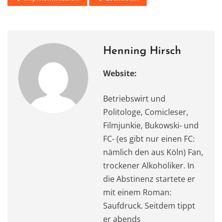
b
d
A
r
a
o
o
p
m
o
n
p
k
Henning Hirsch
Website:
Betriebswirt und
Politologe, Comicleser,
Filmjunkie, Bukowski- und
FC- (es gibt nur einen FC:
nämlich den aus Köln) Fan,
trockener Alkoholiker. In
die Abstinenz startete er
mit einem Roman:
Saufdruck. Seitdem tippt
er abends