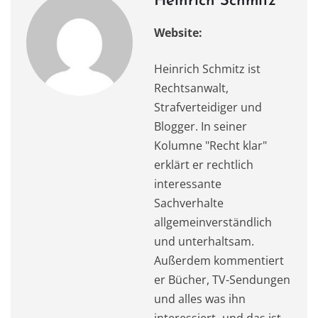
k
Heinrich Schmitz
Website:
Heinrich Schmitz ist
Rechtsanwalt,
Strafverteidiger und
Blogger. In seiner
Kolumne "Recht klar"
erklärt er rechtlich
interessante
Sachverhalte
allgemeinverständlich
und unterhaltsam.
Außerdem kommentiert
er Bücher, TV-Sendungen
und alles was ihn
interessiert- und das ist