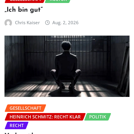
„Ich bin gut“
Chris Kaiser
Aug. 2, 2026
GESELLSCHAFT
HEINRICH SCHMITZ: RECHT KLAR
POLITIK
RECHT