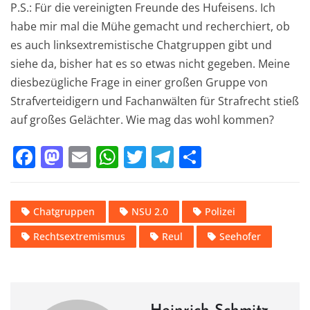
P.S.: Für die vereinigten Freunde des Hufeisens. Ich
habe mir mal die Mühe gemacht und recherchiert, ob
es auch linksextremistische Chatgruppen gibt und
siehe da, bisher hat es so etwas nicht gegeben. Meine
diesbezügliche Frage in einer großen Gruppe von
Strafverteidigern und Fachanwälten für Strafrecht stieß
auf großes Gelächter. Wie mag das wohl kommen?
F
M
E
W
T
T
T
a
a
m
h
w
el
ei
c
st
ai
at
it
e
le
Chatgruppen
NSU 2.0
Polizei
e
o
l
s
te
gr
n
Rechtsextremismus
Reul
Seehofer
b
d
A
r
a
o
o
p
m
o
n
p