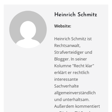
o
n
p
k
Heinrich Schmitz
Website:
Heinrich Schmitz ist
Rechtsanwalt,
Strafverteidiger und
Blogger. In seiner
Kolumne "Recht klar"
erklärt er rechtlich
interessante
Sachverhalte
allgemeinverständlich
und unterhaltsam.
Außerdem kommentiert