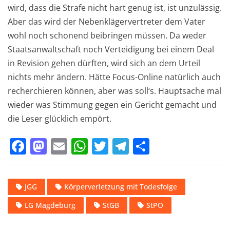
wird, dass die Strafe nicht hart genug ist, ist unzulässig.
Aber das wird der Nebenklägervertreter dem Vater
wohl noch schonend beibringen müssen. Da weder
Staatsanwaltschaft noch Verteidigung bei einem Deal
in Revision gehen dürften, wird sich an dem Urteil
nichts mehr ändern. Hätte Focus-Online natürlich auch
recherchieren können, aber was soll‘s. Hauptsache mal
wieder was Stimmung gegen ein Gericht gemacht und
die Leser glücklich empört.
F
M
E
W
T
T
T
a
a
m
h
w
el
ei
c
st
ai
at
it
e
le
JGG
Körperverletzung mit Todesfolge
e
o
l
s
te
gr
n
LG Magdeburg
StGB
StPO
b
d
A
r
a
o
o
p
m