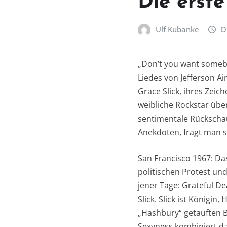
Die erst
Ulf Kubanke
O
„Don’t you want somebo
Liedes von Jefferson A
Grace Slick, ihres Zei
weibliche Rockstar über
sentimentale Rückschau
Anekdoten, fragt man si
San Francisco 1967: Da
politischen Protest un
jener Tage: Grateful D
Slick. Slick ist König
„Hashbury“ getauften 
Sexyness kombiniert da