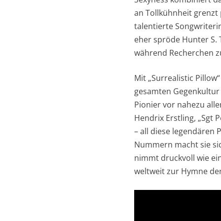
an Tollkühnheit grenzt 
talentierte Songwrite
eher spröde Hunter S. 
während Recherchen zu e
Mit „Surrealistic Pill
gesamten Gegenkultur i
Pionier vor nahezu all
Hendrix Erstling, „Sgt
– all diese legendären P
Nummern macht sie sic
nimmt druckvoll wie e
weltweit zur Hymne der