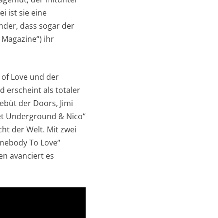
 ist sie eine
nder, dass sogar der
 Magazine“) ihr
 of Love und der
 erscheint als totaler
ebüt der Doors, Jimi
vet Underground & Nico“
cht der Welt. Mit zwei
omebody To Love“
n avanciert es