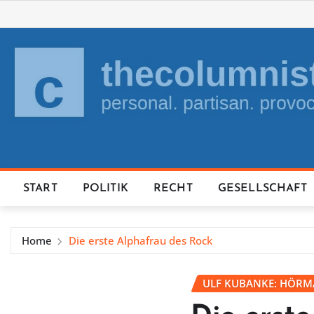
Skip
to
content
START
POLITIK
RECHT
GESELLSCHAFT
Home
Die erste Alphafrau des Rock
ULF KUBANKE: HÖRM