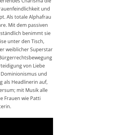
werfendes Charisma die
rauenfeindlichkeit und
t. Als totale Alphafrau
hre. Mit dem passiven
rständlich benimmt sie
ise unter den Tisch,
er weiblicher Superstar
n Bürgerrechtsbewegung
rteidigung von Liebe
s, Dominionismus und
g als Headlinerin auf,
ersum; mit Musik alle
 Frauen wie Patti
erin.