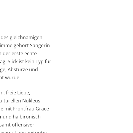
 des gleichnamigen
Stimme gehört Sängerin
n der erste echte
 Slick ist kein Typ für
üge, Abstürze und
lmt wurde.
, freie Liebe,
ulturellen Nukleus
ne mit Frontfrau Grace
smund halbironisch
samt offensiver
agemut, der mitunter