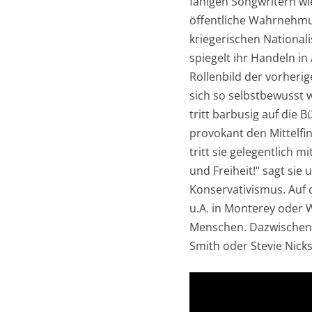
fähigen Songwritern wi
öffentliche Wahrnehmung
kriegerischen National
spiegelt ihr Handeln in
Rollenbild der vorheri
sich so selbstbewusst w
tritt barbusig auf die 
provokant den Mittelfi
tritt sie gelegentlich 
und Freiheit!“ sagt si
Konservativismus. Auf de
u.A. in Monterey oder 
Menschen. Dazwischen m
Smith oder Stevie Nick