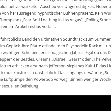
plus tief verwurzelter Abscheu vor Ungerechtigkeit. Nebenbei
rin von herausragend hypnotischer Bühnenpräsenz. Kein Wu
Thompson („Fear And Loathing In Las Vegas“, „Rolling Stone
inem Artikel restlos verfällt.
ow“ führt Slicks Band den ultimativen Soundtrack zum Summer
m Gepäck. Ihre Platte erfindet den Psychedelic Rock mit und
en wichtigen Scheiben jenes magischen Jahres. Egal ob das D
 Pepper“ der Beatles, Creams „Disraeli Gears“ oder „The Vel
latten erblicken erst nach Jefferson Airplanes Kult-LP das Li
h musikhistorisch unsterblich. Das eingangs erwähnte „S
ine Luftpumpe den Powerpop vorweg. Binnen weniger Woche
 sexuellen Befreiung.