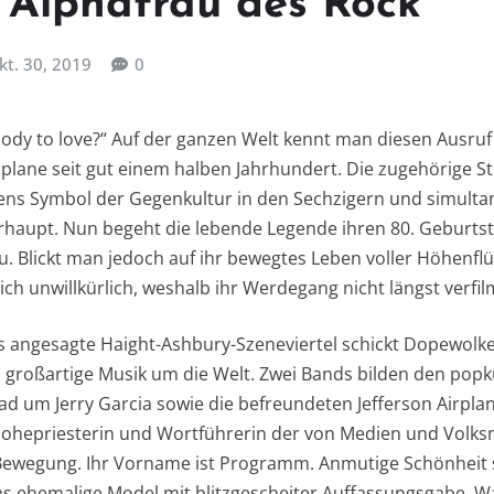
e Alphafrau des Rock
kt. 30, 2019
0
dy to love?“ Auf der ganzen Welt kennt man diesen Ausruf
irplane seit gut einem halben Jahrhundert. Die zugehörige 
chens Symbol der Gegenkultur in den Sechzigern und simulta
haupt. Nun begeht die lebende Legende ihren 80. Geburtstag.
. Blickt man jedoch auf ihr bewegtes Leben voller Höhenfl
ch unwillkürlich, weshalb ihr Werdegang nicht längst verfi
s angesagte Haight-Ashbury-Szeneviertel schickt Dopewolken
d großartige Musik um die Welt. Zwei Bands bilden den popk
ead um Jerry Garcia sowie die befreundeten Jefferson Airpla
in, Hohepriesterin und Wortführerin der von Medien und Volk
Bewegung. Ihr Vorname ist Programm. Anmutige Schönheit 
s ehemalige Model mit blitzgescheiter Auffassungsgabe, W