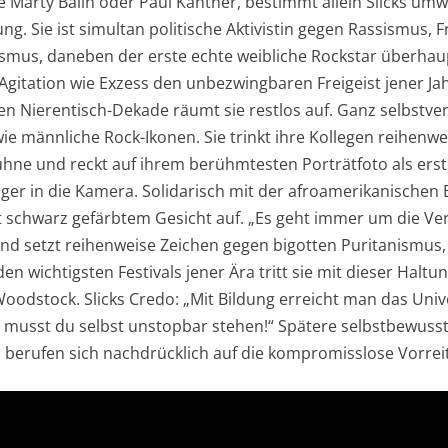
e Marty Balin oder Paul Kantner, bestimmt allein Slicks um
. Sie ist simultan politische Aktivistin gegen Rassismus, F
ismus, daneben der erste echte weibliche Rockstar überhaup
 Agitation wie Exzess den unbezwingbaren Freigeist jener Ja
gen Nierentisch-Dekade räumt sie restlos auf. Ganz selbstve
ie männliche Rock-Ikonen. Sie trinkt ihre Kollegen reihenwe
Bühne und reckt auf ihrem berühmtesten Porträtfoto als erst
nger in die Kamera. Solidarisch mit der afroamerikanische
mit schwarz gefärbtem Gesicht auf. „Es geht immer um die Ve
e und setzt reihenweise Zeichen gegen bigotten Puritanismu
n wichtigsten Festivals jener Ära tritt sie mit dieser Haltun
Woodstock. Slicks Credo: „Mit Bildung erreicht man das Univ
usst du selbst unstopbar stehen!“ Spätere selbstbewusste
s berufen sich nachdrücklich auf die kompromisslose Vorreit