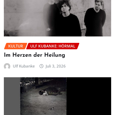
KULTUR
ULF KUBANKE: HÖRMAL
Im Herzen der Heilung
Ulf Kubanke
Juli 3, 2026