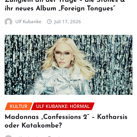
Zünglein an der Trage – die Stones &
ihr neues Album „Foreign Tongues“
Ulf Kubanke
Juli 17, 2026
KULTUR
ULF KUBANKE: HÖRMAL
Madonnas „Confessions 2“ – Katharsis
oder Katakombe?