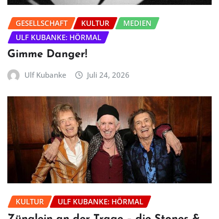
GESELLSCHAFT
KULTUR
MEDIEN
ULF KUBANKE: HÖRMAL
Gimme Danger!
Ulf Kubanke
Juli 24, 2026
KULTUR
ULF KUBANKE: HÖRMAL