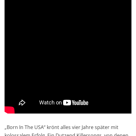
„Born In The USA“ krönt alles vier Jahre später mit
kolossalem Erfolg. Ein Dutzend Killersongs, von denen