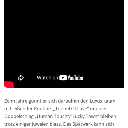
Zehn Jahre gönnt er sich daraufhin den Luxus kaum
mitreißender Routine. „Tunnel Of Love“ und der
Doppelschlag „Human Touch“/“Lucky Town“ bleiben
trotz einiger Juwelen blass. Das Spätwerk kann sich