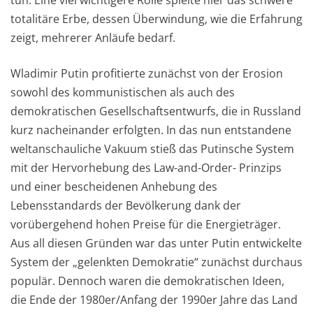
totalitäre Erbe, dessen Überwindung, wie die Erfahrung
zeigt, mehrere
r
Anläufe bedarf.
Wladimir Putin profitierte zunächst von der Erosion
sowohl des kommunistischen als auch
des
demokratischen Gesellschaftsentwurfs, die in Russland
kurz nacheinander erfolgten. In das nun entstandene
weltanschauli
che Vakuum stieß das Putinsche S
ystem
mit der Hervorhebung des Law-and-Order- Pri
n
z
ips
und einer bescheidenen Anhebung des
Lebensstandards der Bevölkerung dank der
vorübergehend hohen Preise für die Energieträger.
Aus all diesen Gründen war das unter Putin entwickelte
System der „gelenkten Demokrat
ie“ zunächst durchaus
populär.
Dennoch waren
die demokratischen Ideen,
die Ende der 1980er/Anfang der 1990er Jahre das Land