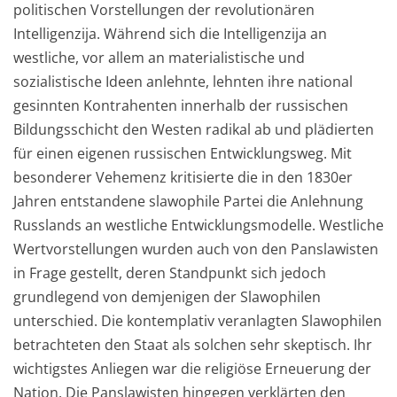
politischen Vorstellungen der revolutionären
Intelligenzija.
Während sich die Intelligenzija an
westliche, vor allem
an
materialis
tische und
sozi
al
istische Ideen anlehnte, lehnten ihre national
gesinnten Kontrah
en
t
en innerhal
b der russischen
Bildungsschicht den Westen radikal ab und plädierten
für einen eigenen russischen Entwicklungsweg. Mit
besonderer Vehemenz k
r
itisierte die in den
1
830er
Jahren entstandene slaw
ophile Partei die Anlehnung
Russlands an westliche Entwicklung
s
model
le.
Westliche
W
e
rtvo
rstellungen wurden auch von den
Panslawisten
in Frage gestellt, d
eren Standpunkt sich jedoch
gru
n
d
legend von demjenigen der Sl
a
w
ophilen
unterschied.
Die kontemplativ veranlagten Slawophilen
betrachteten den Staat als solchen sehr skeptisch.
Ihr
wichtigstes
Anliegen war die religiöse Erneu
erung der
Nation. D
i
e Panslawisten hingegen
verklärten den