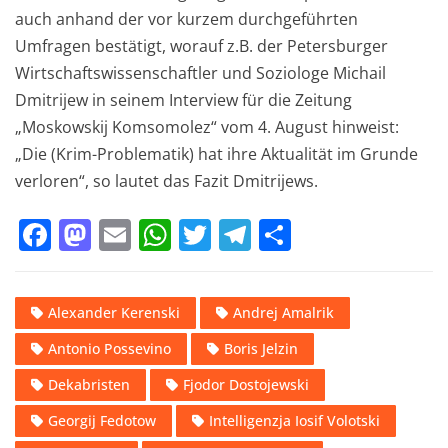
auch anhand der vor kurzem durchgeführten
Umfragen bestätigt, worauf z.B
. der
Petersburger
Wirtschaftswissenschaftler und Soziologe Michail
Dmitrijew in seinem Interview für die Zeitung
„
Moskowskij Komsomolez“
vom
4. August
hinweist:
„Die (Krim-Problematik) hat ihre Aktualität im Grunde
verloren
“, so lautet das Fazit Dmitrijews.
F
M
E
W
T
T
T
a
a
m
h
w
el
ei
c
st
ai
at
it
e
le
Alexander Kerenski
Andrej Amalrik
e
o
l
s
te
gr
n
Antonio Possevino
Boris Jelzin
b
d
A
r
a
o
o
p
m
Dekabristen
Fjodor Dostojewski
o
n
p
Georgij Fedotow
Intelligenzja Iosif Volotski