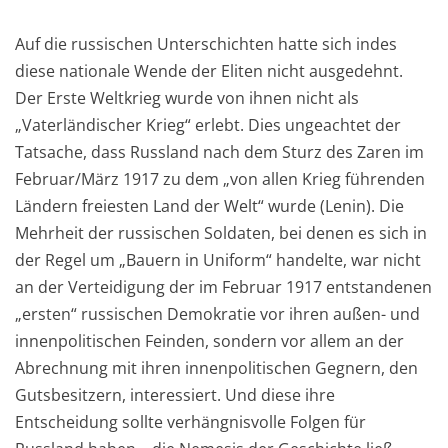
Auf die russischen Unterschichten hatte sich
indes
diese nationale Wende der E
liten
nicht ausgedehnt
.
Der Erste W
eltkrieg wurde von ihnen nicht als
„Vaterländischer Krieg“ erlebt. Die
s
ungeachtet der
Tatsache, dass Russland nach dem Sturz des Zaren im
Februar/März 1917
zu dem „
von allen
Krieg führenden
Ländern
freiesten L
and
der Welt
“ wurde
(Lenin)
. Die
Mehrheit der russischen Soldaten, bei denen es sich in
der Regel um „Bauern in Uniform“ handelte, war nicht
an der Verteidigung der im Februar 1917 entstandenen
„e
rsten“ russischen Demokratie vor
ihren auß
en- und
innenpolitischen
Feinden
, sondern vor allem an der
Abrechnung mit ihren innenpolitischen
Gegnern
,
den
Gutsbesitzern, interessiert.
U
nd diese ihre
Entscheidung sollte verhängnisvolle Folgen für