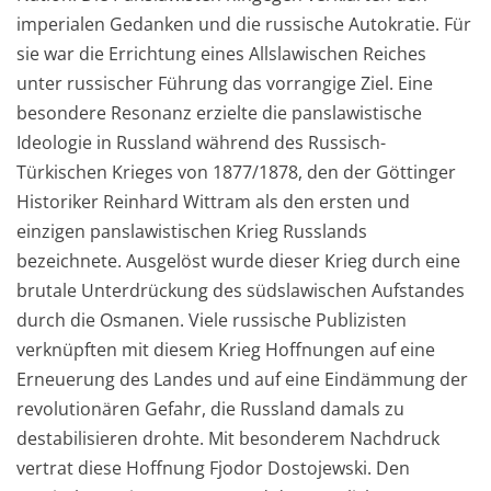
imperialen Gedanken und die russische Autokratie. Für
sie
war die E
rrichtung eines Allslawischen Reiches
unter russischer Führung das
vorrangige Ziel. Ei
n
e
besondere Resonanz erzielte die panslawistische
Ide
ologie in Russland während des R
ussi
sch-
T
ürkischen Krieges von 1877/
1878,
den der Göttinger
Historiker Rei
nhard Wittram als den ersten
und
einzigen panslawi
stischen Krieg R
u
sslands
bezeichnete. Ausgelöst wurde dieser Krieg durch eine
brutale Unterdrückung des
südslawischen Aufstandes
durch die Osmanen. Viele russische Publizisten
verknüpften mit diesem
Krieg Hoffnungen auf eine
Erne
u
e
rung des Landes und auf eine Eindämmung der
revo
lutionären Gefahr, die Russland
damals zu
destabilisieren drohte. Mit besonderem Nachdruck
ve
rtrat diese Hoffnung Fjo
dor Dostojewski.
Den