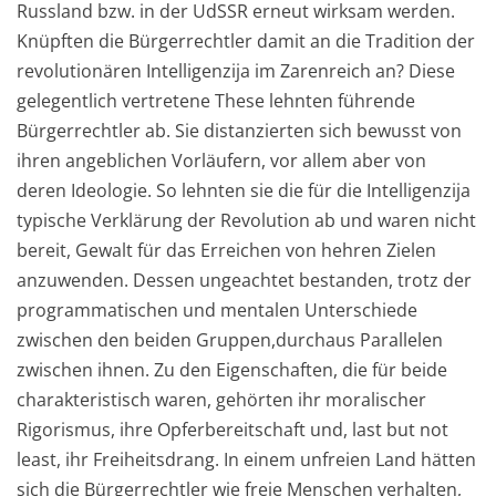
Russland
bzw. in der UdSSR
erneut
wirksam
we
rden
.
Knüpfte
n
die Bürgerrechtler
damit
an die Tradition der
revolutionären Intelligenzija im Zarenreich an?
Diese
gelegentlich vertretene These lehnten
führende
Bürgerrechtler
ab. Sie distanzierten sich bewusst von
ihren angeb
lichen Vorläufern
, v
or allem aber
von
deren Ideologie. So lehnten
sie die für die Intelligenzija
typische Verkl
ä
r
ung der Revolution
ab und waren nicht
bereit, Gewalt für das Erreichen
von hehren Zielen
anzuwe
nden. Dessen ungeachtet be
s
tanden,
trotz
der
programmatischen und mentalen
Unterschiede
zwischen
den beiden Gruppen
,
durchaus Parall
elen
zwischen ihnen
. Zu den Eigenschaften, die für beide
c
harakteristi
sch waren
,
gehörten ihr moralischer
Rigori
s
mus, ihre
Opferbereitschaft und
,
l
ast but not
least, ihr Freiheitsdrang.
In einem unfreien Land hätten
sich die Bürgerrechtler wie freie Men
schen verhalten,