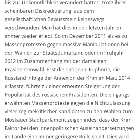
bis
zur Unkenntlichkeit verändert hatten
, trotz ihrer
scheinbaren Diskreditierung, aus dem
gesellschaftlichen Bewusstsein keineswegs
verschwunden.
Man hat dies in den letzten Jahren
immer wieder erlebt. So
im Dezember 2011 als es zu
Massenprotesten gegen massive Manipulationen bei
den Wahlen zur Staatsduma
kam
, oder im Frühjahr
2012 im Zusammenhang mit der damaligen
Präsidentenwahl. Erst die nati
onale Euphorie,
die
Russland info
l
ge der Annex
io
n der Krim im März 2014
erfasste
, führte zu einer erneuten Steigerung der
Popularität des russischen Präsidenten.
Die eingangs
erwähnten Massenproteste gegen die Nichtzulassung
vieler
regimekritischer K
a
n
didaten zu den Wahlen zum
Moskauer Stad
t
parlament zeigen indes, dass der Krim-
Faktor bei den innenpolitischen Auseinandersetzungen
im Lande eine immer geringere Rolle spielt.
Dies wird