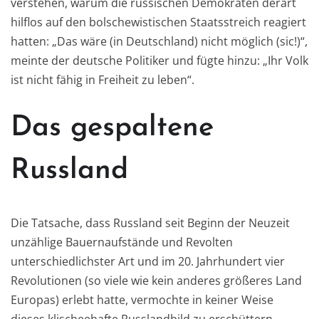
verstehen, warum die russischen Demokraten derart
hilflos auf den bolschewistis
chen Staatsstreich reagiert
ha
tten: „Das wäre (in Deutschland) nicht möglich (sic!)“,
meinte der deutsche Politiker und fügte hinzu: „Ihr Volk
ist nicht fähig in Freiheit zu leben“.
Das gespaltene
Russland
Die Ta
tsache, dass Russ
land seit Beginn
der Neuzeit
unzählige Bauernaufstände und Revolten
unterschiedlichster Art und im 20. Jahrhundert vier
Revolutionen
(so viele wie kein anderes größeres Land
Europas
) erlebt hatte
, vermochte in keiner W
eise