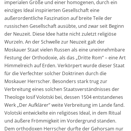
imperia
len Größe
und einer homogenen, durch ein
einziges
Ideal inspirierten
Gesellschaft eine
außerorden
t
liche Faszination auf breite Teile der
russischen Gesell
schaft ausübt
e
, und zwar seit
Beginn
der Neuzeit.
Diese Idee hatte
nicht zuletzt
religi
öse
Wurzeln. An der Schwelle zur
Neu
zeit galt der
Moskauer Staat
vielen
Russen
als eine uneinnehmbare
Festung der O
r
thodoxie,
als
das
„
Dritte Rom
“
–
eine Art
Himmelreich auf Erden. Ve
r
körpert wurde dieser Staat
für die Verfec
hter solcher Doktrinen durch die
Moskauer Herrscher. B
e
sonders stark trug zur
Verbreitung eines solchen Staatsv
erständnisses der
Theologe Iosif Volots
ki
bei
, dessen
1504
entstandene
s
Werk „Der Auf
klärer“ weite
Verbreitung im La
n
de fand.
Volots
ki
entwickelte ein religiöses Ideal,
i
n dem
Ri
tual
und
äußere Frömmigkeit im Vordergrund standen.
Dem orthodoxen Herrscher durfte der Gehorsam nur