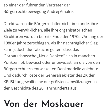
s
o ei
ner der führenden Vertreter der
Bürgerrechtsbewegung
Andrej Amalrik.
Direkt waren die Bürgerrechtler nicht imstande, ihre
Ziele zu verwirklichen, alle i
h
re organisatorischen
Strukturen wurden bereits Ende der
19
70er/Anfang der
19
80er Jahre zerschlagen. Als ihr nachträglicher Sieg
kann jedoch die Tatsac
he gelten, dass das
Gorbatschowsche
„Neue Denken“ sich in manchen
Punkten, ob bewusst oder unb
e
wusst, an die von den
Bürgerrechtlern entwickelten Denkmodelle anlehnte.
Und dadurch lö
s
te der Generalsekretär
des ZK
der
KPdSU ungewollt eine der größten Um
wälzungen in
der Geschichte d
es
20.
Jahrhunderts aus.
Von der
Moskauer