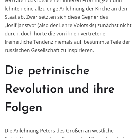
vertraten das Ideal e
i
ner inner
en Frömmigkeit und
lehnten eine
allzu enge Anlehnung der Kirche an den
Staat ab. Zw
a
r setzten sic
h diese Gegner des
„Iosifljanstv
o“
(also der Lehre V
ol
o
ts
kis
)
zunächst nicht
durch, doch
hörte die von ihnen vertretene
freiheitliche Tendenz
ni
e
mals auf, bestimmte Teile der
russischen Gesel
l
schaft zu ins
pirieren.
Die petrinische
Revolution und ihre
Folgen
Die
Anlehnung Peters des Großen an westliche