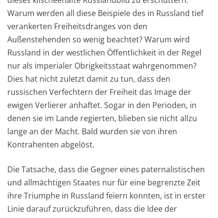
di
e
ses klischeehafte Russ
landbild zu ersch
üttern.
Warum werden all dies
e Beispi
e
le
des in Russland tief
verankerten Freiheitsdranges
von
den
Außenstehen
den
so wenig b
e
achtet?
Warum wird
Ru
ss
land in der westlichen Öffentlichkeit
in der Regel
nur
als i
m
perialer Obrigkeitsstaat wahrg
e
nommen
?
Dies hat
nicht zuletzt damit zu tun, dass
den
russischen Verfechtern der Freiheit das Image der
ewigen Verlierer a
n
haftet. Sogar in den Perioden, in
denen
sie
im Lande regierten, blieben sie nicht allzu
lange an
der
Macht. B
ald wurden sie von ihren
Kontrahenten
abg
e
löst
.
Die Tatsache, dass
die Gegner eines paternalistischen
und allmächtigen Staates nur für eine beg
renzte Zeit
ihre Triumphe in Russ
land feiern konnten, ist in er
s
ter
Linie da
rauf zurückzuführen, dass
die Idee der