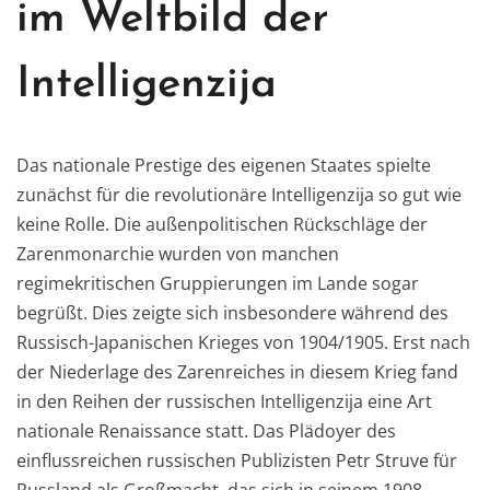
im Weltbild der
Intelligenzija
Das nationale Prestige des eigenen Staates spielte
zunächst für die revolutionäre Intelligenz
ija
so gut wie
keine Rolle. Die außenpolitischen Rückschläge der
Zarenmonarchie wurden von manchen
regimekritischen Gruppierungen im Lande s
o
g
a
r
begrüßt. Dies zeigte sich insbesondere während des
Russisch-J
a
panische
n
Krieges von 1904/
1905. Erst nach
der Niederlage des Zarenreiches in diesem Krieg fand
in den Reihen der russischen Intelligen
zija eine Art
nationale Renaiss
ance statt. Das Plädoyer des
ein
f
lussr
eichen russischen Publizisten Pe
tr Struve
für
Russland als Großmacht, das
sich
in seinem 1908