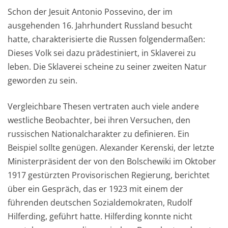
Schon
der Jesuit Antonio Possevin
o, der im
ausgehenden 16. Jahrhundert
Ru
s
s
land besucht
hatte
,
charakterisierte
die Russen folgendermaßen
:
D
ieses
Vo
lk sei dazu prädestiniert, in
Sklaverei
zu
leben. D
ie Sklaverei scheine
zu se
i
ner zweiten Natur
geworden zu sein.
Vergleichbare Thesen vert
r
aten auch viele andere
westliche Beobachter, bei ihren Versuchen, den
russischen Nationalcharakter
zu definieren
. Ein
Beispiel sollte genügen
.
Alexander Kerenski, der letzte
Ministerpräsident der von den Bolschewiki im Oktober
1917 gestürzten Provisorischen Regierung
,
berichtet
über ein Gespräch, das
er 1923 mit einem der
führenden deutschen Sozialdemokraten
, Rudolf
Hilferding,
geführt hatte
. Hilferding konnte nicht