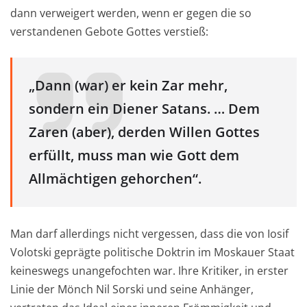
dann verweigert werden, wenn er gegen die so
verstandenen G
e
b
ote Gottes verstieß:
„Dann (war)
er kein Zar mehr,
sondern ein Di
e
ner Satans
.
…
Dem
Zaren (aber)
, der
den Willen Gottes
erfüllt, muss
man wie Gott dem
Allmächtigen g
e
horchen“.
Man darf
allerdings
nicht vergessen, dass
die von Iosif
Volots
ki
geprägte politisch
e Doktrin im Moskauer Staat
kei
n
e
swegs unangefochten war. Ihre Kritiker, in erster
L
i
nie
der Mönch
Nil
Sorski und seine Anhänger
,