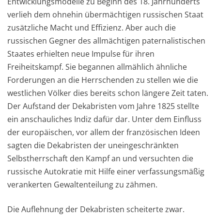
Entwicklungsmodelle
zu Begin
n des 18. Jahrhunderts
verlieh
dem ohnehin übermächtigen russischen Staat
zusätzliche Macht und Effizienz. Aber auch die
russischen Gegner des allmächtigen paternalistisch
en
Staates erhielten neue
Impulse für ihren
Freiheitskampf.
Sie begannen allmählich
ähnliche
Forderungen
an die H
errschenden
zu stellen wie die
westlichen
Völker
dies bereits schon länger
e Zeit
taten
.
Der Aufstand der Dekabristen vom Jahre 1825 st
ellte
ein anschauliches Indiz
dafür dar.
Unter dem Einfluss
der europäischen, vor allem der französ
i
schen Ideen
sagten die Dekabristen der uneingeschränkten
Selbstherrschaft den Kampf an und versuchten die
russische Autokratie mit Hilfe einer verfassungsmäßig
veranke
r
ten Gewaltenteilung zu zähmen.
Die Auflehnung der Dekabristen sche
iterte zwar
.