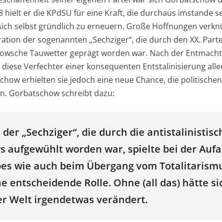
8 hielt er die KPdSU für eine Kraft, die durchaus imstande s
 sich selbst gründlich zu erneuern. Große Hoffnungen verk
ation der sogenannten „Sechziger“, die durch den XX. Part
howsche Tauwetter geprägt worden war. Nach der Entmach
iese Verfechter einer konsequenten Entstalinisierung aller
how erhielten sie jedoch eine neue Chance, die politische
n. Gorbatschow schreibt dazu:
der „Sechziger“, die durch die antistalinistisc
 aufgewühlt worden war, spielte bei der Aufa
bes wie auch beim Übergang vom Totalitarism
e entscheidende Rolle. Ohne (all das) hätte s
er Welt irgendetwas verändert.