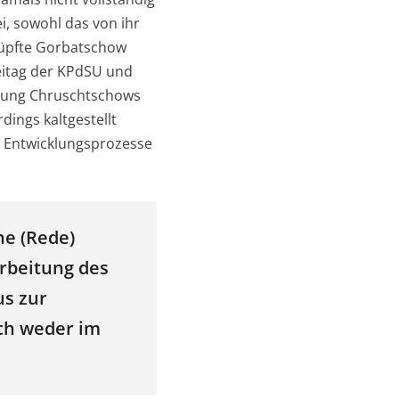
ei, sowohl das von ihr
nüpfte Gorbatschow
eitag der KPdSU und
tung Chruschtschows
dings kaltgestellt
n Entwicklungsprozesse
he (Rede)
rbeitung des
us zur
ich weder im