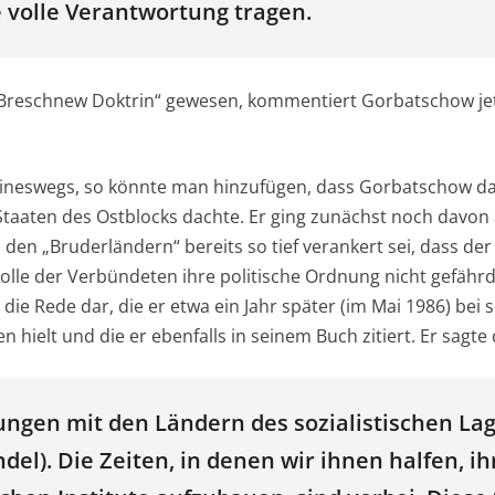
e volle Verantwortung tragen.
 „Breschnew Doktrin“ gewesen, kommentiert Gorbatschow je
eineswegs, so könnte man hinzufügen, dass Gorbatschow d
taaten des Ostblocks dachte. Er ging zunächst noch davon 
n den „Bruderländern“ bereits so tief verankert sei, dass de
lle der Verbündeten ihre politische Ordnung nicht gefährd
t die Rede dar, die er etwa ein Jahr später (im Mai 1986) bei
 hielt und die er ebenfalls in seinem Buch zitiert. Er sagt
ngen mit den Ländern des sozialistischen Lag
el). Die Zeiten, in denen wir ihnen halfen, ih