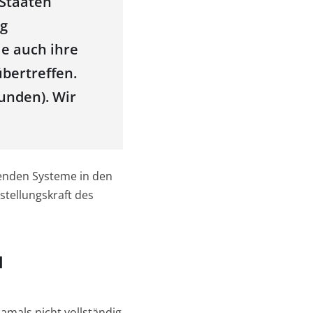
 Staaten
ng
ie auch ihre
bertreffen.
unden). Wir
henden Systeme in den
stellungskraft des
a
amals nicht vollständig