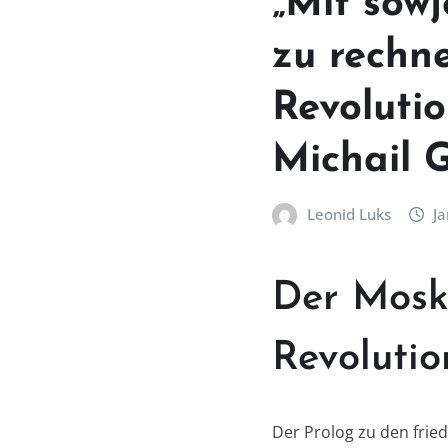
„Mit sow
zu rechne
Revolutio
Michail 
Leonid Luks
Ja
Der Moska
Revolutio
Der Prolog zu den frie