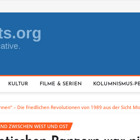
KULTUR
FILME & SERIEN
KOLUMNISMUS-P
hnen“ – Die friedlichen Revolutionen von 1989 aus der Sicht M
AND ZWISCHEN WEST UND OST