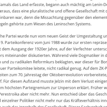
amals das Land erfasste, begann auch mächtig am Lenin-De
 heraus, dass eine pluralistische und offene Gesellschaft mi
reinbaren war, denn die Missachtung gegenüber den elemen
egeln gehörte zum Wesen des Leninschen Systems.
he Partei wurde nun vom neuen Geist der Umgestaltung u
 19. Parteikonferenz vom Juni 1988 wurde zur ersten repräs
 dem Ausgang der 1920er Jahre, auf der Verfechter unters
ers miteinander diskutierten. Während viele Dogmatiker in 
 und zu radikalen Reformkurs beklagten, war dieser für Boris
er Parteikomitee leitete, nicht radikal genug. Auf dem Z
keiten zum 70. Jahrestag der Oktoberrevolution vorbereitete,
uf. Für diesen Aufstand musste Jelzin mit dem Verlust einige
m höchsten Parteigremium zur Unperson erklärt. Früher wa
r Perestroika aber nicht mehr. Nun entschied über das Gesc
 einzelner Politiker nicht mehr nur das Kräfteverhältnis in
auch das innerhalb der Gesellschaft. Dieser Sachverhalt sp