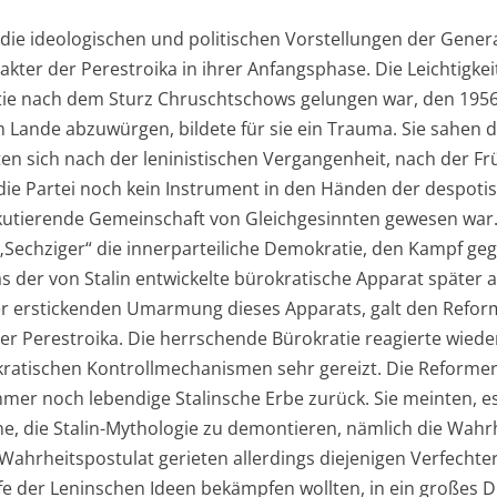
 die ideologischen und politischen Vorstellungen der Gener
ter der Perestroika in ihrer Anfangsphase. Die Leichtigkeit
ie nach dem Sturz Chruschtschows gelungen war, den 19
Lande abzuwürgen, bildete für sie ein Trauma. Sie sahen d
ten sich nach der leninistischen Vergangenheit, nach der Fr
die Partei noch kein Instrument in den Händen der despoti
kutierende Gemeinschaft von Gleichgesinnten gewesen war.
 „Sechziger“ die innerparteiliche Demokratie, den Kampf ge
as der von Stalin entwickelte bürokratische Apparat später 
er erstickenden Umarmung dieses Apparats, galt den Reform
er Perestroika. Die herrschende Bürokratie reagierte wiede
ratischen Kontrollmechanismen sehr gereizt. Die Reformer
mer noch lebendige Stalinsche Erbe zurück. Sie meinten, es 
ne, die Stalin-Mythologie zu demontieren, nämlich die Wahr
ahrheitspostulat gerieten allerdings diejenigen Verfechter
lfe der Leninschen Ideen bekämpfen wollten, in ein großes