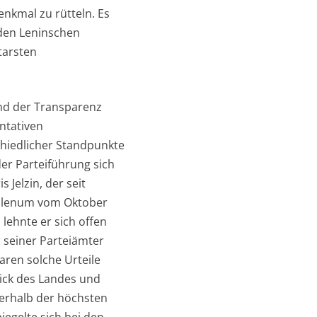
nkmal zu rütteln. Es
t den Leninschen
tarsten
nd der Transparenz
entativen
chiedlicher Standpunkte
der Parteiführung sich
 Jelzin, der seit
K-Plenum vom Oktober
 lehnte er sich offen
r seiner Parteiämter
ren solche Urteile
hick des Landes und
nerhalb der höchsten
iegelte sich bei den