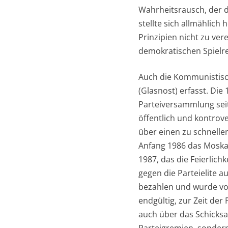
Wahrheitsrausch, der d
stellte sich allmählich
Prinzipien nicht zu ve
demokratischen Spielr
Auch die Kommunistisc
(Glasnost) erfasst. Die
Parteiversammlung seit
öffentlich und kontrov
über einen zu schnellen
Anfang 1986 das Moskau
1987, das die Feierlich
gegen die Parteielite a
bezahlen und wurde vo
endgültig, zur Zeit de
auch über das Schicksal
Parteigremien, sondern 