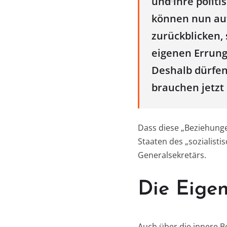
und ihre politi
können nun auf
zurückblicken, 
eigenen Errung
Deshalb dürfen
brauchen jetzt
Dass diese „Beziehunge
Staaten des „sozialist
Generalsekretärs.
Die Eige
Auch über die innere B