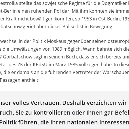
troika stellte das sowjetische Regime für die Dogmatiker 
t-Berlin einen ruhenden Pol dar. Mit ihm konnten sie imme
er Kraft nicht bewältigen konnten, so 1953 in Ost-Berlin, 1
rbatschow geriet aber dieser Pol selbst in Bewegung.
wechsel in der Politik Moskaus gegenüber seinen osteurop
e die Umwälzungen von 1989 möglich. Wann bahnte sich di
Gorbatschow sagt in seinem Buch, dass er sich bereits un
tär des ZK der KPdSU im März 1985 vollzogen habe. In d
de, die er damals an die führenden Vertreter der Warschauer
Passagen enthielt:
nser volles Vertrauen. Deshalb verzichten wir
ch, Sie zu kontrollieren oder Ihnen gar Befeh
 Politik führen, die Ihren nationalen Interesse