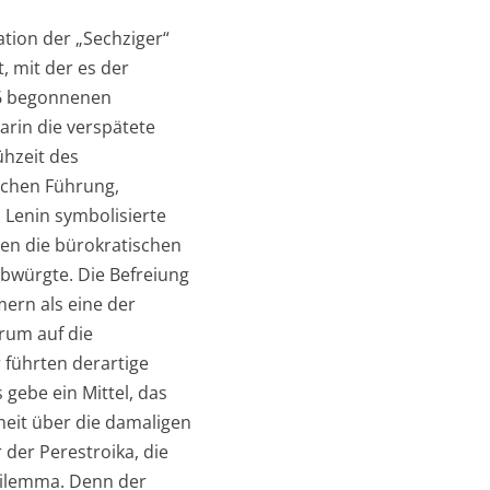
ation der „Sechziger“
, mit der es der
56 begonnenen
arin die verspätete
ühzeit des
schen Führung,
 Lenin symbolisierte
gen die bürokratischen
abwürgte. Die Befreiung
ern als eine der
rum auf die
 führten derartige
gebe ein Mittel, das
heit über die damaligen
 der Perestroika, die
 Dilemma. Denn der