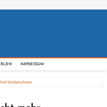
ERLEN
IMPRESSUM
ichail Gorbatschows