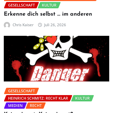
GESELLSCHAFT
KULTUR
Erkenne dich selbst … im anderen
Chris Kaiser
Juli 26, 2026
GESELLSCHAFT
HEINRICH SCHMITZ: RECHT KLAR
KULTUR
MEDIEN
RECHT