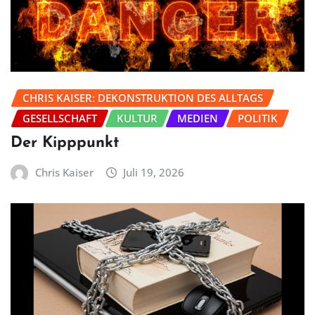
CHRIS KAISER: DEKONSTRUKTION DES ALLTAGS
GESELLSCHAFT
KULTUR
MEDIEN
POLITIK
Der Kipppunkt
Chris Kaiser
Juli 19, 2026