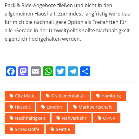
Park & Ride-Angebote fließen und nicht in den
allgemeinen Haushalt. Zumindest langfristig wäre das
für mich die nachhaltigere Option als Freifahrten für
alle. Gerade in der Umweltpolitik sollte Nachhaltigkeit
eigentlich hochgehalten werden.
F
M
E
W
T
T
T
a
a
m
h
w
el
ei
c
st
ai
at
it
e
le
City Maut
Gratismentalität
Hamburg
e
o
l
s
te
gr
n
Hasselt
London
Marktwirtschaft
b
d
A
r
a
o
o
p
m
Nachhaltigkeit
Nahverkehr
ÖPNV
o
n
p
Schadstoffe
Seattle