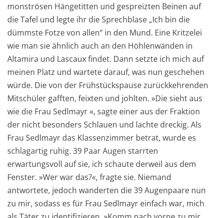
monströsen Hängetitten und gespreizten Beinen auf
die Tafel und legte ihr die Sprechblase „Ich bin die
dümmste Fotze von allen“ in den Mund. Eine Kritzelei
wie man sie ähnlich auch an den Höhlenwänden in
Altamira und Lascaux findet. Dann setzte ich mich auf
meinen Platz und wartete darauf, was nun geschehen
würde. Die von der Frühstückspause zurückkehrenden
Mitschüler gafften, feixten und johlten. »Die sieht aus
wie die Frau Sedlmayr «, sagte einer aus der Fraktion
der nicht besonders Schlauen und lachte dreckig. Als
Frau Sedlmayr das Klassenzimmer betrat, wurde es
schlagartig ruhig. 39 Paar Augen starrten
erwartungsvoll auf sie, ich schaute derweil aus dem
Fenster. »Wer war das?«, fragte sie. Niemand
antwortete, jedoch wanderten die 39 Augenpaare nun
zu mir, sodass es für Frau Sedlmayr einfach war, mich
als Täter zu identifizieren. »Komm nach vorne zu mir,