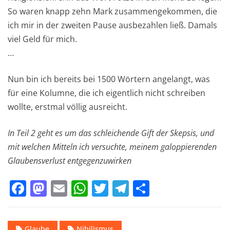
So waren knapp zehn Mark zusammengekommen, die
ich mir in der zweiten Pause ausbezahlen ließ. Damals
viel Geld für mich.
…
Nun bin ich bereits bei 1500 Wörtern angelangt, was
für eine Kolumne, die ich eigentlich nicht schreiben
wollte, erstmal völlig ausreicht.
In Teil 2 geht es um das schleichende Gift der Skepsis, und
mit welchen Mitteln ich versuchte, meinem galoppierenden
Glaubensverlust entgegenzuwirken
F
M
E
W
T
T
T
a
a
m
h
w
el
ei
c
st
ai
at
it
e
le
Glaube
Nihilismus