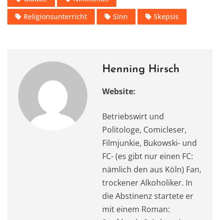
e
o
l
s
te
gr
n
Religionsunterricht
Sinn
Skepsis
b
d
A
r
a
o
o
p
m
o
n
p
k
Henning Hirsch
Website:
Betriebswirt und
Politologe, Comicleser,
Filmjunkie, Bukowski- und
FC- (es gibt nur einen FC:
nämlich den aus Köln) Fan,
trockener Alkoholiker. In
die Abstinenz startete er
mit einem Roman: