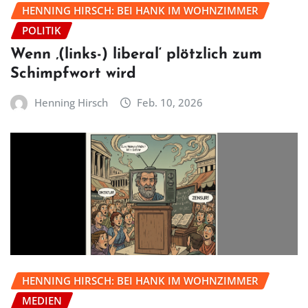
HENNING HIRSCH: BEI HANK IM WOHNZIMMER
POLITIK
Wenn ‚(links-) liberal‘ plötzlich zum
Schimpfwort wird
Henning Hirsch
Feb. 10, 2026
HENNING HIRSCH: BEI HANK IM WOHNZIMMER
MEDIEN