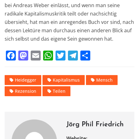
bei Andreas Weber einlässt, und wenn man seine
radikale Kapitalismuskritik teilt oder nachsichtig
übersieht, hat man ein anregendes Buch vor sind, nach
dessen Lektüre man durchaus einen anderen Blick auf
sich selbst und das eigene Sein gewonnen hat.
F
M
E
W
T
T
T
a
a
m
h
w
el
ei
c
st
ai
at
it
e
le
Heidegger
Kapitalismus
Mensch
e
o
l
s
te
gr
n
Rezension
Teilen
b
d
A
r
a
o
o
p
m
o
n
p
k
Jörg Phil Friedrich
Website: