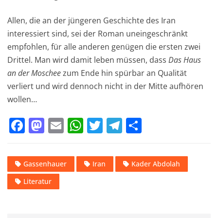
Allen, die an der jüngeren Geschichte des Iran
interessiert sind, sei der Roman uneingeschränkt
empfohlen, für alle anderen genügen die ersten zwei
Drittel. Man wird damit leben müssen, dass
Das Haus
an der Moschee
zum Ende hin spürbar an Qualität
verliert und wird dennoch nicht in der Mitte aufhören
wollen…
F
M
E
W
T
T
T
a
a
m
h
w
el
ei
c
st
ai
at
it
e
le
Gassenhauer
Iran
Kader Abdolah
e
o
l
s
te
gr
n
Literatur
b
d
A
r
a
o
o
p
m