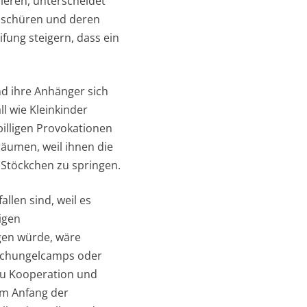
ieren, unterscheidet
t schüren und deren
ifung steigern, dass ein
nd ihre Anhänger sich
ll wie Kleinkinder
billigen Provokationen
räumen, weil ihnen die
 Stöckchen zu springen.
llen sind, weil es
igen
gen würde, wäre
Dschungelcamps oder
zu Kooperation und
am Anfang der