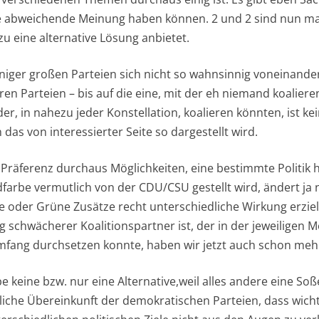
ine abweichende Meinung haben können. 2 und 2 sind nun ma
u eine alternative Lösung anbietet.
iger großen Parteien sich nicht so wahnsinnig voneinande
ren Parteien – bis auf die eine, mit der eh niemand koalieren
er, in nahezu jeder Konstellation, koalieren könnten, ist kei
as von interessierter Seite so dargestellt wird.
 Präferenz durchaus Möglichkeiten, eine bestimmte Politik 
farbe vermutlich von der CDU/CSU gestellt wird, ändert ja 
e oder Grüne Zusätze recht unterschiedliche Wirkung erzie
 schwächerer Koalitionspartner ist, der in der jeweiligen M
fang durchsetzen konnte, haben wir jetzt auch schon mehr
 keine bzw. nur eine Alternative,weil alles andere eine Soße
iche Übereinkunft der demokratischen Parteien, dass wich