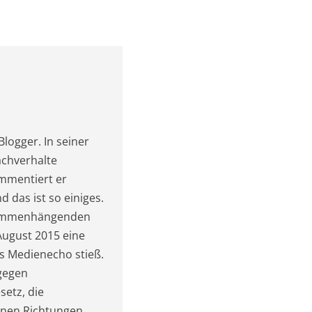
Blogger. In seiner
achverhalte
mmentiert er
 das ist so einiges.
usammenhängenden
August 2015 eine
s Medienecho stieß.
 gegen
etz, die
nen Richtungen.