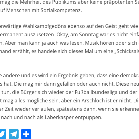
 mag die Mehrheit des Publikums aber keine präpotenten Se
auf Menschen mit Sozialkompetenz.
nwärtige Wahlkampfgedöns ebenso auf den Geist geht wie mi
ermanent auszusetzen. Okay, am Sonntag war es nicht einf
n. Aber man kann ja auch was lesen, Musik hören oder sich
and erzählt, es handele sich dieses Mal um eine „Schicksals
de andere und es wird ein Ergebnis geben, dass eine demokra
 hat. Die mag mir dann gefallen oder auch nicht. Diese ne
t tun, die Bürger sich wieder der Fußballbundesliga und der
 mag alles mögliche sein, aber ein Arschloch ist er nicht. 
er Zeit wieder verlaufen, spätestens dann, wenn sie erkenne
 nach und nach als Laberkasper entpuppen.
W
T
T
T