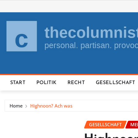
Skip
to
content
START
POLITIK
RECHT
GESELLSCHAFT
Home
Highnoon? Ach was
GESELLSCHAFT
ME