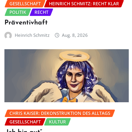
GESELLSCHAFT
HEINRICH SCHMITZ: RECHT KLAR
POLITIK
RECHT
Präventivhaft
Heinrich Schmitz
Aug. 8, 2026
CHRIS KAISER: DEKONSTRUKTION DES ALLTAGS
GESELLSCHAFT
KULTUR