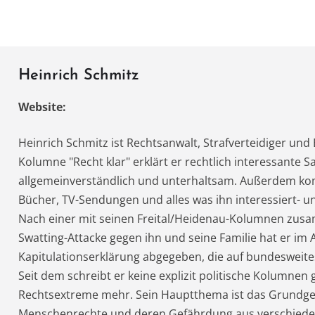
w
el
ei
t
it
e
le
te
gr
n
A
r
a
Heinrich Schmitz
m
Website:
Heinrich Schmitz ist Rechtsanwalt, Strafverteidiger und 
Kolumne "Recht klar" erklärt er rechtlich interessante S
allgemeinverständlich und unterhaltsam. Außerdem ko
Bücher, TV-Sendungen und alles was ihn interessiert- und
Nach einer mit seinen Freital/Heidenau-Kolumnen z
Swatting-Attacke gegen ihn und seine Familie hat er im 
Kapitulationserklärung abgegeben, die auf bundesweite
Seit dem schreibt er keine explizit politische Kolumnen
Rechtsextreme mehr. Sein Hauptthema ist das Grundges
Menschenrechte und deren Gefährdung aus verschiede