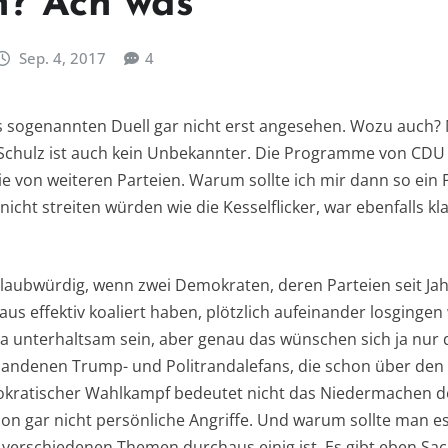
? Ach was
Sep. 4, 2017
4
s sogenannten Duell gar nicht erst angesehen. Wozu auch? M
 Schulz ist auch kein Unbekannter. Die Programme von CDU
ie von weiteren Parteien. Warum sollte ich mir dann so ei
nicht streiten würden wie die Kesselflicker, war ebenfalls kl
laubwürdig, wenn zwei Demokraten, deren Parteien seit Ja
s effektiv koaliert haben, plötzlich aufeinander losgingen 
ja unterhaltsam sein, aber genau das wünschen sich ja nur 
andenen Trump- und Politrandalefans, die schon über den 
kratischer Wahlkampf bedeutet nicht das Niedermachen de
n gar nicht persönliche Angriffe. Und warum sollte man es 
erschiedenen Themen durchaus einig ist. Es gibt eben Sac