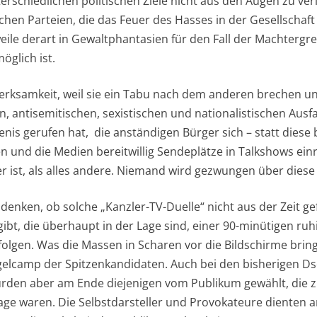
rschiedlichen politischen Ziele nicht aus den Augen zu verl
schen Parteien, die das Feuer des Hasses in der Gesellschaf
weile derart in Gewaltphantasien für den Fall der Machtergre
öglich ist.
merksamkeit, weil sie ein Tabu nach dem anderen brechen u
n, antisemitischen, sexistischen und nationalistischen Ausfa
is gerufen hat, die anständigen Bürger sich – statt diese 
n und die Medien bereitwillig Sendeplätze in Talkshows ein
er ist, als alles andere. Niemand wird gezwungen über diese
ken, ob solche „Kanzler-TV-Duelle“ nicht aus der Zeit gefa
bt, die überhaupt in der Lage sind, einer 90-minütigen ruh
lgen. Was die Massen in Scharen vor die Bildschirme brin
gelcamp der Spitzenkandidaten. Auch bei den bisherigen 
rden aber am Ende diejenigen vom Publikum gewählt, die 
Lage waren. Die Selbstdarsteller und Provokateure dienten 