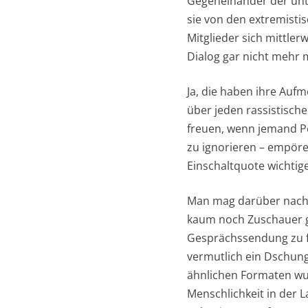
Gegeneinander der unte
sie von den extremisti
Mitglieder sich mittler
Dialog gar nicht mehr m
Ja, die haben ihre Auf
über jeden rassistische
freuen, wenn jemand Pen
zu ignorieren – empöre
Einschaltquote wichtig
Man mag darüber nachden
kaum noch Zuschauer gi
Gesprächssendung zu fo
vermutlich ein Dschun
ähnlichen Formaten wu
Menschlichkeit in der 