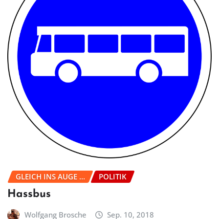
GLEICH INS AUGE ...
POLITIK
Hassbus
Wolfgang Brosche
Sep. 10, 2018