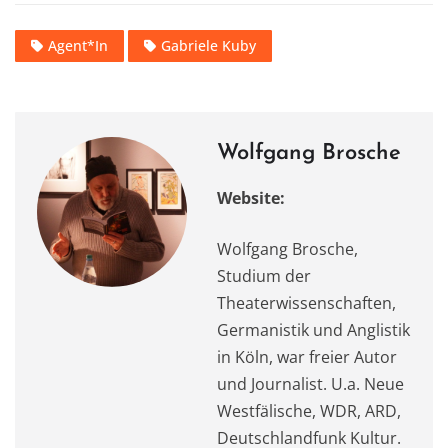
c
st
ai
at
it
e
le
Agent*In
Gabriele Kuby
e
o
l
s
te
gr
n
b
d
A
r
a
o
o
p
m
o
n
p
Wolfgang Brosche
k
Website:
Wolfgang Brosche,
Studium der
Theaterwissenschaften,
Germanistik und Anglistik
in Köln, war freier Autor
und Journalist. U.a. Neue
Westfälische, WDR, ARD,
Deutschlandfunk Kultur.