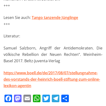
+++
Lesen Sie auch:
Tango tanzende Jünglinge
+++
Literatur:
Samuel Salzborn, Angriff der Antidemokraten. Die
völkische Rebellion der Neuen Rechten“. Weinheim-
Basel 2017. Beltz-Juventa-Verlag
https://www.boell.de/de/2017/08/07/stellungnahme-
des-vorstands-der-heinrich-boell-stiftung-zum-online-
lexikon-agentin
F
M
E
W
T
T
T
a
a
m
h
w
el
ei