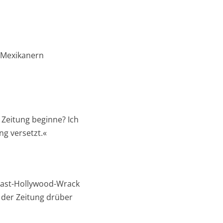
n Mexikanern
r Zeitung beginne? Ich
ng versetzt.«
s East-Hollywood-Wrack
n der Zeitung drüber