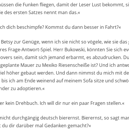
 müssen die Funken fliegen, damit der Leser Lust bekommt, 
ie des ersten Satzes nennt man das.«
n ich dich beschimpfe? Kommst du dann besser in Fahrt?«
Betsy zur Genüge, wenn ich sie nicht so vögele, wie sie da
eeres Frage-Antwort-Spiel. Herr Bukowski, könnten Sie sich ev
rovers sein, damit sich jemand erbarmt, es abzudrucken. Du 
 geplante Mauer zu Mexiko Riesenscheiße ist? Und ich antwo
 viel höher gebaut werden. Und dann nimmst du mich mit d
 bis ich am Ende weinend auf meinem Sofa sitze und schwör
nder zu adoptieren.«
r kein Drehbuch. Ich will dir nur ein paar Fragen stellen.«
 nicht durchgängig deutsch bierernst. Bierernst, so sagt m
t du dir darüber mal Gedanken gemacht?«