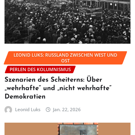
LEONID LUKS: RUSSLAND ZWISCHEN WEST UND
OST
PERLEN DES KOLUMNISMUS
Szenarien des Scheiterns: Über
„wehrhafte“ und „nicht wehrhafte“
Demokratien
Leonid Luks
Jan. 22, 2026