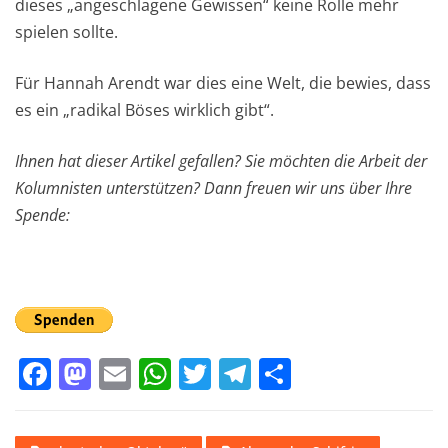
dieses „angeschlagene Gewissen“ keine Rolle mehr
spielen sollte.
Für Hannah Arendt war dies eine Welt, die bewies, dass
es ein „radikal Böses wirklich gibt“.
Ihnen hat dieser Artikel gefallen? Sie möchten die Arbeit der
Kolumnisten unterstützen? Dann freuen wir uns über Ihre
Spende:
F
M
E
W
T
T
T
a
a
m
h
w
el
ei
c
st
ai
at
it
e
le