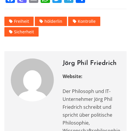
a
a
m
h
w
el
ei
c
st
ai
at
it
e
le
Freiheit
hölderlin
Kontrolle
e
o
l
s
te
gr
n
Sicherheit
b
d
A
r
a
o
o
p
m
o
n
p
k
Jörg Phil Friedrich
Website:
Der Philosoph und IT-
Unternehmer Jörg Phil
Friedrich schreibt und
spricht über politische
Philosophie,
Wissenschaftsphilosophie