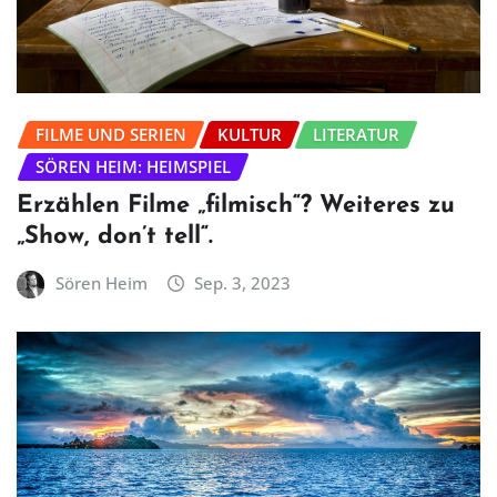
FILME UND SERIEN
KULTUR
LITERATUR
SÖREN HEIM: HEIMSPIEL
Erzählen Filme „filmisch“? Weiteres zu
„Show, don’t tell“.
Sören Heim
Sep. 3, 2023