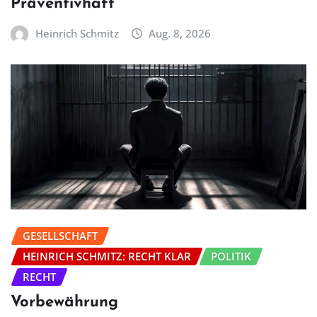
Präventivhaft
Heinrich Schmitz
Aug. 8, 2026
GESELLSCHAFT
HEINRICH SCHMITZ: RECHT KLAR
POLITIK
RECHT
Vorbewährung