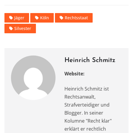
a
a
m
h
w
el
ei
c
st
ai
at
it
e
le
Jäger
Köln
Rechtsstaat
e
o
l
s
te
gr
n
Silvester
b
d
A
r
a
o
o
p
m
o
n
p
k
Heinrich Schmitz
Website:
Heinrich Schmitz ist
Rechtsanwalt,
Strafverteidiger und
Blogger. In seiner
Kolumne "Recht klar"
erklärt er rechtlich