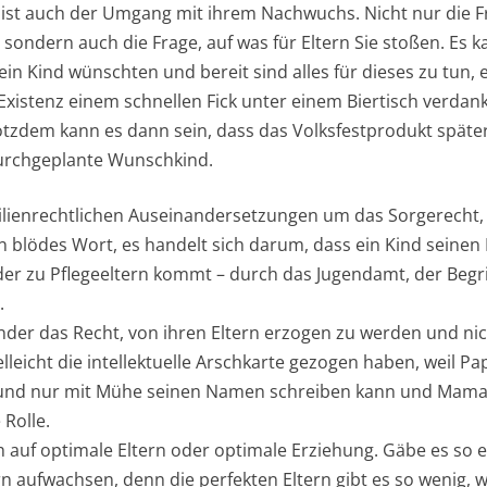
 ist auch der Umgang mit ihrem Nachwuchs. Nicht nur die F
, sondern auch die Frage, auf was für Eltern Sie stoßen. Es k
ein Kind wünschten und bereit sind alles für dieses zu tun, 
xistenz einem schnellen Fick unter einem Biertisch verdank
tzdem kann es dann sein, dass das Volksfestprodukt späte
durchgeplante Wunschkind.
familienrechtlichen Auseinandersetzungen um das Sorgerecht,
n blödes Wort, es handelt sich darum, dass ein Kind sein
der zu Pflegeeltern kommt – durch das Jugendamt, der Begri
.
der das Recht, von ihren Eltern erzogen zu werden und ni
elleicht die intellektuelle Arschkarte gezogen haben, weil Pa
 und nur mit Mühe seinen Namen schreiben kann und Mama a
 Rolle.
h auf optimale Eltern oder optimale Erziehung. Gäbe es so 
n aufwachsen, denn die perfekten Eltern gibt es so wenig, w