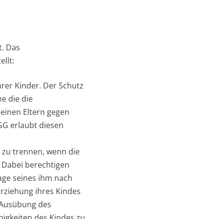
t. Das
llt:
ihrer Kinder. Der Schutz
e die die
einen Eltern gegen
 GG erlaubt diesen
n zu trennen, wenn die
 Dabei berechtigen
lage seines ihm nach
rziehung ihres Kindes
r Ausübung des
higkeiten des Kindes zu