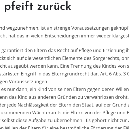
 pfeift zurück
Kind wegzunehmen, ist an strenge Voraussetzungen geknüpf
ht hat das in vielen Entscheidungen immer wieder klargeste
GG garantiert den Eltern das Recht auf Pflege und Erziehung 
ckt sich auf die wesentlichen Elemente des Sorgerechts, ohn
cht ausgeübt werden kann. Eine Trennung des Kindes von s
stärksten Eingriff in das Elterngrundrecht dar. Art. 6 Abs. 3
engen Voraussetzungen.
t es nur dann, ein Kind von seinen Eltern gegen deren Wille
wenn das Kind aus anderen Gründen zu verwahrlosen droht.
er jede Nachlässigkeit der Eltern den Staat, auf der Grund
G zukommenden Wächteramts die Eltern von der Pflege und E
 selbst diese Aufgabe zu übernehmen . Es gehört nicht zu
 Willen der Eltern für eine bestmögliche Förderung der Fä