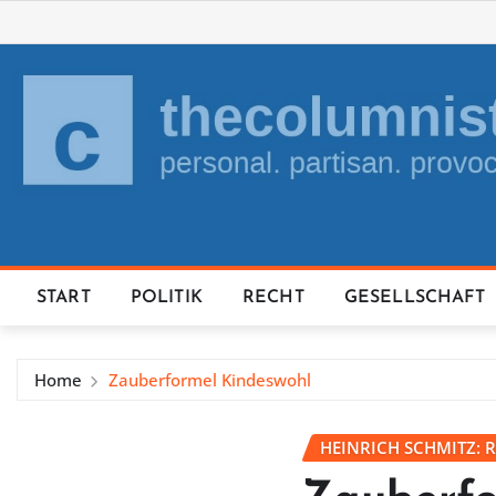
Skip
to
content
START
POLITIK
RECHT
GESELLSCHAFT
Home
Zauberformel Kindeswohl
HEINRICH SCHMITZ: 