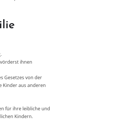
lie
.
uvörderst ihnen
es Gesetzes von der
e Kinder aus anderen
 für ihre leibliche und
elichen Kindern.