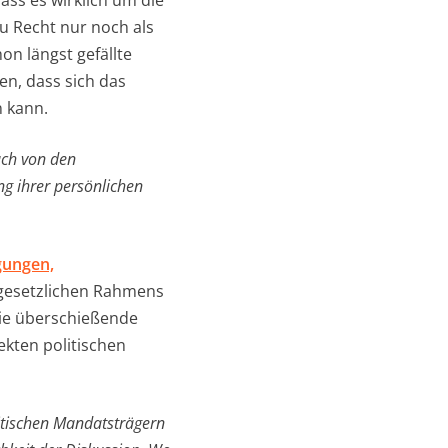
ass es wirklich um die
u Recht nur noch als
on längst gefällte
n, dass sich das
 kann.
uch von den
ng ihrer persönlichen
gungen,
 gesetzlichen Rahmens
die überschießende
ekten politischen
litischen Mandatsträgern