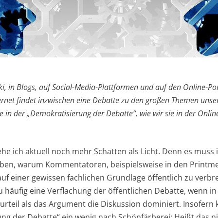
cki, in Blogs, auf Social-Media-Plattformen und auf den Online-P
ernet findet inzwischen eine Debatte zu den großen Themen unsere
in der „Demokratisierung der Debatte“, wie wir sie in der Online
ehe ich aktuell noch mehr Schatten als Licht. Denn es muss 
ben, warum Kommentatoren, beispielsweise in den Printmed
f einer gewissen fachlichen Grundlage öffentlich zu verbre
l zu häufig eine Verflachung der öffentlichen Debatte, wenn i
rteil als das Argument die Diskussion dominiert. Insofern k
ung der Debatte“ ein wenig nach Schönfärberei: Heißt das ni