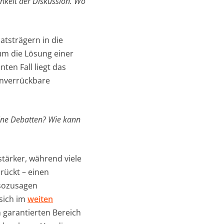
chkeit der Diskussion. Wo
atsträgern in die
um die Lösung einer
ten Fall liegt das
 unverrückbare
line Debatten? Wie kann
tärker, während viele
rückt – einen
 sozusagen
sich im
weiten
 garantierten Bereich