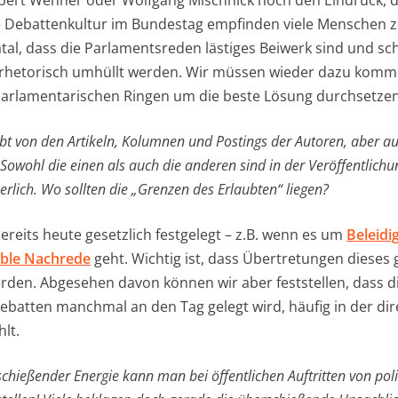
rbert Wehner oder Wolfgang Mischnick noch den Eindruck, d
e Debattenkultur im Bundestag empfinden viele Menschen z
fatal, dass die Parlamentsreden lästiges Beiwerk sind und sch
rhetorisch umhüllt werden. Wir müssen wieder dazu komme
arlamentarischen Ringen um die beste Lösung durchsetzen
lebt von den Artikeln, Kolumnen und Postings der Autoren, aber a
owohl die einen als auch die anderen sind in der Veröffentlichu
rlich. Wo sollten die „Grenzen des Erlaubten“ liegen?
reits heute gesetzlich festgelegt – z.B. wenn es um
Beleidi
ble Nachrede
geht. Wichtig ist, dass Übertretungen dieses
rden. Abgesehen davon können wir aber feststellen, dass 
Debatten manchmal an den Tag gelegt wird, häufig in der dir
lt.
schießender Energie kann man bei öffentlichen Auftritten von po