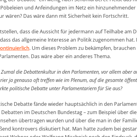
n Pöbeleien und Anfeindungen im Netz ein hinzunehmender 
r wären? Das wäre dann mit Sicherheit kein Fortschritt.
stellen, dass die Aussicht für jedermann auf Teilhabe am 
, dass das allgemeine Interesse an Politik zugenommen hat.
ontinuierlich
. Um dieses Problem zu bekämpfen, brauchen 
 Parlamenten. Das wäre aber ein anderes Thema.
t. Zumal die Debattenkultur in den Parlamenten, vor allem aber a
ier ja genauso oft treffen wie im Plenum, auf die gesamte öffent
kte politische Debatte unter Parlamentariern für Sie aus?
itische Debatte fände wieder hauptsächlich in den Parlament
 Debatten im Deutschen Bundestag – zum Beispiel über die 
Fernsehen übertragen wurden und über die man in der Famili
ßend kontrovers diskutiert hat. Man hatte zudem bei gestan