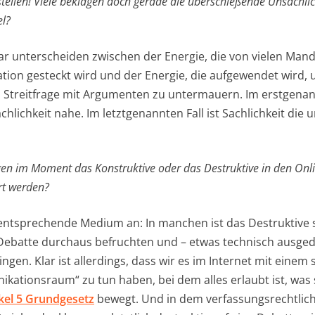
tstellen! Viele beklagen doch gerade die überschießende Unsachli
el?
ar unterscheiden zwischen der Energie, die von vielen Mand
tion gesteckt wird und der Energie, die aufgewendet wird, 
n Streitfrage mit Argumenten zu untermauern. Im erstgenann
hlichkeit nahe. Im letztgenannten Fall ist Sachlichkeit die
ugen im Moment das Konstruktive oder das Destruktive in den On
rt werden?
ntsprechende Medium an: In manchen ist das Destruktive s
 Debatte durchaus befruchten und – etwas technisch ausged
ngen. Klar ist allerdings, dass wir es im Internet mit einem
ationsraum“ zu tun haben, bei dem alles erlaubt ist, was 
kel 5 Grundgesetz
bewegt. Und in dem verfassungsrechtlich