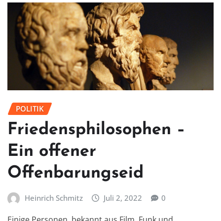
POLITIK
Friedensphilosophen –
Ein offener
Offenbarungseid
Heinrich Schmitz
Juli 2, 2022
0
Einige Personen, bekannt aus Film, Funk und