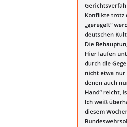
Gerichtsverfah
Konflikte trotz
„geregelt“ wer
deutschen Kultu
Die Behauptung,
Hier laufen un
durch die Gegen
nicht etwa nur 
denen auch nur
Hand“ reicht, i
Ich weiß überh
diesem Wochene
Bundeswehrsol