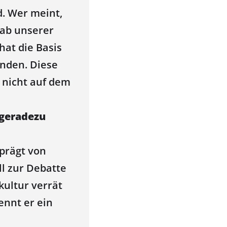
d. Wer meint,
tab unserer
hat die Basis
anden. Diese
 nicht auf dem
 geradezu
eprägt von
ll zur Debatte
kultur verrät
ennt er ein