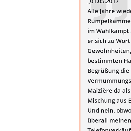
„01.05.2017
Alle Jahre wied
Rumpelkammer.
im Wahlkampt z
er sich zu Wort
Gewohnheiten, n
bestimmten Hal
Begrüßung die 
Vermummungsver
Maizière da al
Mischung aus B
Und nein, obwo
überall meinen
Telefonverkäuf