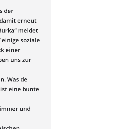
s der
damit erneut
Burka“ meldet
 einige soziale
ck einer
ben uns zur
en. Was de
ist eine bunte
s immer und
nischen