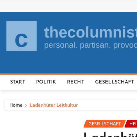
Skip
to
content
START
POLITIK
RECHT
GESELLSCHAFT
Home
Ladenhüter Leitkultur
GESELLSCHAFT
HE