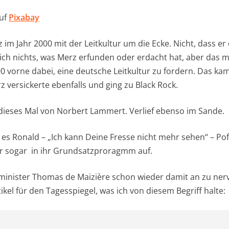
uf
Pixabay
im Jahr 2000 mit der Leitkultur um die Ecke. Nicht, dass er
 ich nichts, was Merz erfunden oder erdacht hat, aber das ma
0 vorne dabei, eine deutsche Leitkultur zu fordern. Das kam
z versickerte ebenfalls und ging zu Black Rock.
 dieses Mal von Norbert Lammert. Verlief ebenso im Sande.
es Ronald – „Ich kann Deine Fresse nicht mehr sehen“ – Pof
ur sogar in ihr Grundsatzproragmm auf.
inister Thomas de Maizière schon wieder damit an zu nerv
tikel für den Tagesspiegel, was ich von diesem Begriff halte: