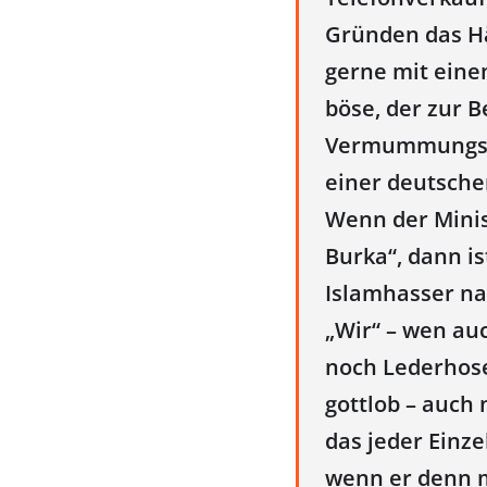
Gründen das H
gerne mit ein
böse, der zur B
Vermummungsve
einer deutsche
Wenn der Minis
Burka“, dann i
Islamhasser nac
„Wir“ – wen au
noch Lederhose
gottlob – auch 
das jeder Einze
wenn er denn m