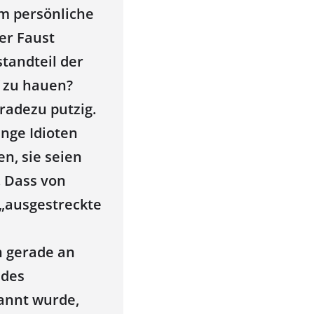
em persönliche
er Faust
tandteil der
f zu hauen?
radezu putzig.
nge Idioten
n, sie seien
. Dass von
„ausgestreckte
h gerade an
 des
annt wurde,