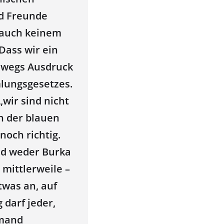
d Freunde
 auch keinem
Dass wir ein
swegs Ausdruck
lungsgesetzes.
wir sind nicht
h der blauen
noch richtig.
nd weder Burka
mittlerweile –
twas an, auf
 darf jeder,
emand