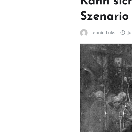
Kann sic
Szenario
Leonid Luks
Ju