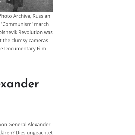
Photo Archive, Russian
ng 'Communism' march
olshevik Revolution was
ut the clumsy cameras
ate Documentary Film
exander
 von General Alexander
klären? Dies ungeachtet