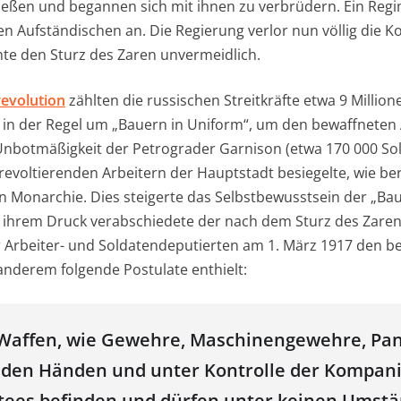
eßen und begannen sich mit ihnen zu verbrüdern. Ein Reg
n Aufständischen an. Die Regierung verlor nun völlig die Ko
chte den Sturz des Zaren unvermeidlich.
evolution
zählten die russischen Streitkräfte etwa 9 Millio
n in der Regel um „Bauern in Uniform“, um den bewaffneten
nbotmäßigkeit der Petrograder Garnison (etwa 170 000 Sol
evoltierenden Arbeitern der Hauptstadt besiegelte, wie ber
en Monarchie. Dies steigerte das Selbstbewusstsein der „Ba
r ihrem Druck verabschiedete der nach dem Sturz des Zare
r Arbeiter- und Soldatendeputierten am 1. März 1917 den
 anderem folgende Postulate enthielt:
 Waffen, wie Gewehre, Maschinengewehre, Pan
 den Händen und unter Kontrolle der Kompani
tees befinden und dürfen unter keinen Umst