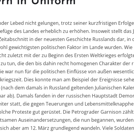
rn in Uniform“
nder Lebed nicht gelungen, trotz seiner kurzfristigen Erfolg
füge des Landes erheblich zu erhöhen. Insoweit stellt das 
Zeitabschnitt in der neuesten Geschichte Russlands dar, i
hl gewichtigsten politischen Faktor im Lande wurden. Wie
ht zuletzt mit der zu Beginn des Ersten Weltkrieges erfolgt
u tun, die den bis dahin recht homogenen Charakter der 
ie war nun für die politischen Einflüsse von außen wesentlich
kriegszeit. Dies konnte man am Beispiel der Ereignisse sehe
(nach dem damals in Russland geltenden Julianischen Kalen
uar ab). Damals fanden in der russischen Hauptstadt Demo
iter statt, die gegen Teuerungen und Lebensmittelknappheit
lche Proteste gut gerüstet. Die Petrograder Garnison zähl
altsamen Auseinandersetzungen, die nun begannen, wurden
e sich aber am 12. März grundlegend wandeln. Viele Soldaten