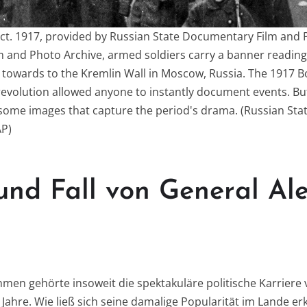
 Oct. 1917, provided by Russian State Documentary Film and 
m and Photo Archive, armed soldiers carry a banner readi
t towards to the Kremlin Wall in Moscow, Russia. The 1917 B
l revolution allowed anyone to instantly document events. B
ht some images that capture the period's drama. (Russian St
AP)
und Fall von General Al
en gehörte insoweit die spektakuläre politische Karriere
Jahre. Wie ließ sich seine damalige Popularität im Lande er