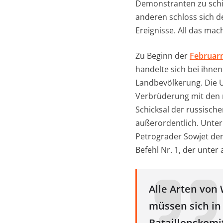
Demonstranten zu schi
anderen schloss sich de
Ereignisse. All das ma
Zu Beginn der
Februarr
handelte sich bei ihne
Landbevölkerung. Die U
Verbrüderung mit den r
Schicksal der russisch
außerordentlich. Unte
Petrograder Sowjet de
Befehl Nr. 1, der unter
Alle Arten von
müssen sich in
Bataillonskomi