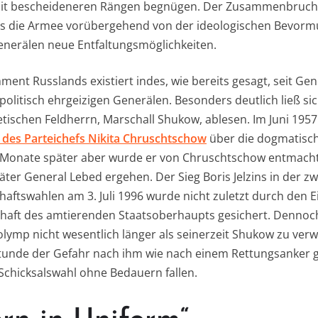
 mit bescheideneren Rängen begnügen. Der Zusammenbruc
des die Armee vorübergehend von der ideologischen Bevorm
Generälen neue Entfaltungsmöglichkeiten.
hment Russlands existiert indes, wie bereits gesagt, seit Gen
olitisch ehrgeizigen Generälen. Besonders deutlich ließ sic
tischen Feldherrn, Marschall Shukow, ablesen. Im Juni 195
 des Parteichefs Nikita Chruschtschow
über die dogmatisch
r Monate später aber wurde er von Chruschtschow entmachte
päter General Lebed ergehen. Der Sieg Boris Jelzins in der 
aftswahlen am 3. Juli 1996 wurde nicht zuletzt durch den E
chaft des amtierenden Staatsoberhaupts gesichert. Dennoc
ymp nicht wesentlich länger als seinerzeit Shukow zu verw
Stunde der Gefahr nach ihm wie nach einem Rettungsanker ge
chicksalswahl ohne Bedauern fallen.