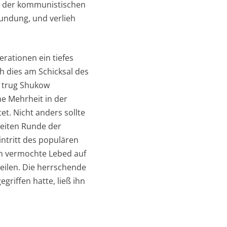
h der kommunistischen
undung, und verlieh
erationen ein tiefes
h dies am Schicksal des
7 trug Shukow
e Mehrheit in der
t. Nicht anders sollte
zweiten Runde der
intritt des populären
h vermochte Lebed auf
eilen. Die herrschende
griffen hatte, ließ ihn