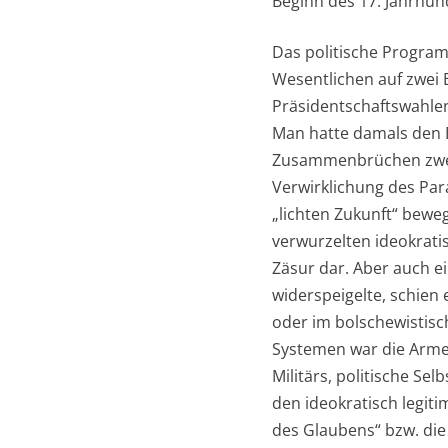
Beginn des 17. Jahrhun
Das politische Program
Wesentlichen auf zwei 
Präsidentschaftswahle
Man hatte damals den E
Zusammenbrüchen zweie
Verwirklichung des Par
„lichten Zukunft“ bewe
verwurzelten ideokrati
Zäsur dar. Aber auch ei
widerspeigelte, schien 
oder im bolschewistisc
Systemen war die Armee
Militärs, politische Se
den ideokratisch legit
des Glaubens“ bzw. die