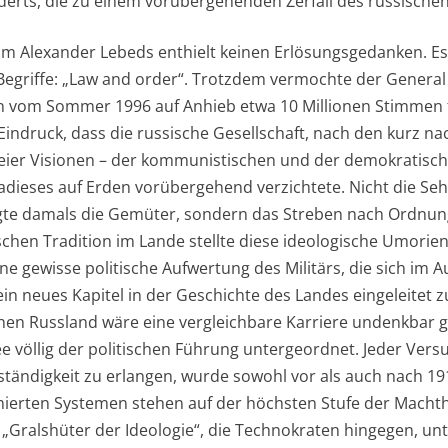
derts, die zu einem vorübergehenden Zerfall des russischen
m Alexander Lebeds enthielt keinen Erlösungsgedanken. Es
Begriffe: „Law and order“. Trotzdem vermochte der General
n vom Sommer 1996 auf Anhieb etwa 10 Millionen Stimmen f
indruck, dass die russische Gesellschaft, nach den kurz na
r Visionen – der kommunistischen und der demokratischen
adieses auf Erden vorübergehend verzichtete. Nicht die Se
gte damals die Gemüter, sondern das Streben nach Ordnung.
schen Tradition im Lande stellte diese ideologische Umorien
ne gewisse politische Aufwertung des Militärs, die sich im A
ein neues Kapitel in der Geschichte des Landes eingeleitet 
hen Russland wäre eine vergleichbare Karriere undenkbar 
 völlig der politischen Führung untergeordnet. Jeder Vers
lbständigkeit zu erlangen, wurde sowohl vor als auch nach 19
imierten Systemen stehen auf der höchsten Stufe der Macht
 „Gralshüter der Ideologie“, die Technokraten hingegen, un