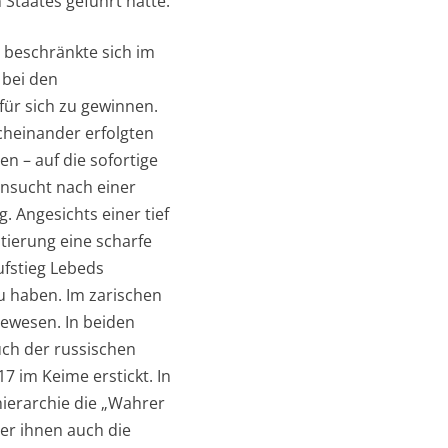
 Staates geführt hatte.
 beschränkte sich im
 bei den
ür sich zu gewinnen.
cheinander erfolgten
 – auf die sofortige
hnsucht nach einer
 Angesichts einer tief
tierung eine scharfe
ufstieg Lebeds
zu haben. Im zarischen
gewesen. In beiden
uch der russischen
17 im Keime erstickt. In
hierarchie die „Wahrer
ter ihnen auch die