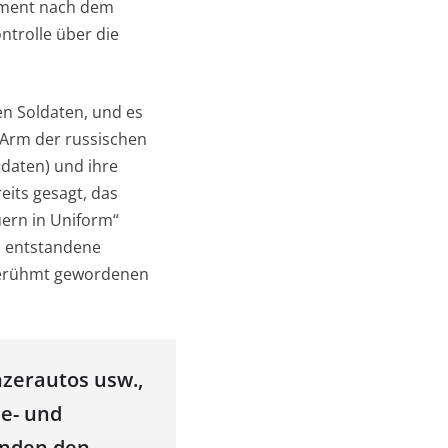
iment nach dem
ntrolle über die
nen Soldaten, und es
 Arm der russischen
daten) und ihre
eits gesagt, das
uern in Uniform“
n entstandene
 berühmt gewordenen
zerautos usw.,
e- und
änden den